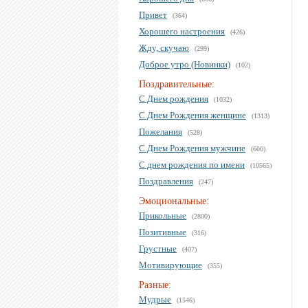
Привет
(364)
Хорошего настроения
(426)
Жду, скучаю
(299)
Доброе утро (Новинки)
(102)
Поздравительные:
С Днем рождения
(1032)
С Днем Рождения женщине
(1313)
Пожелания
(528)
С Днем Рождения мужчине
(600)
С днем рождения по имени
(10565)
Поздравления
(247)
Эмоциональные:
Прикольные
(2800)
Позитивные
(316)
Грустные
(407)
Мотивирующие
(355)
Разные:
Мудрые
(1546)