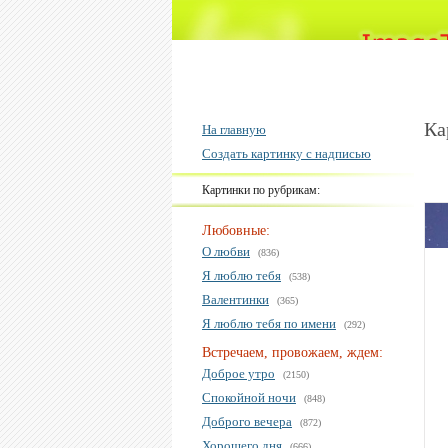
Ка
На главную
Создать картинку с надписью
Картинки по рубрикам:
Любовные:
О любви
(836)
Я люблю тебя
(538)
Валентинки
(365)
Я люблю тебя по имени
(292)
Встречаем, провожаем, ждем:
Доброе утро
(2150)
Спокойной ночи
(848)
Доброго вечера
(872)
Хорошего дня
(666)