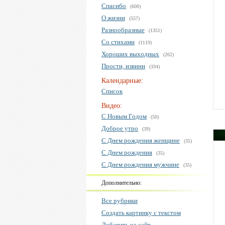
Спасибо
(600)
О жизни
(557)
Разнообразные
(1351)
Со стихами
(1119)
Хороших выходных
(262)
Прости, извини
(334)
Календарные:
Список
Видео:
С Новым Годом
(50)
Доброе утро
(39)
С Днем рождения женщине
(35)
С Днем рождения
(35)
С Днем рождения мужчине
(35)
Дополнительно:
Все рубрики
Создать картинку с текстом
Добавить на сайт