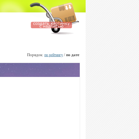
Порядок:
/
по дате
по рейтингу