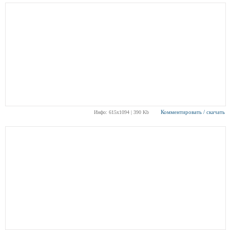
Комментировать / скачать
Инфо: 615х1094 | 390 Kb