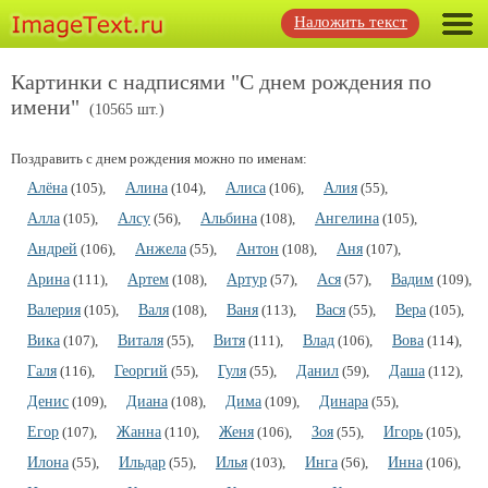
Наложить текст
Картинки с надписями "С днем рождения по
имени"
(10565 шт.)
Поздравить с днем рождения можно по именам:
Алёна
(105),
Алина
(104),
Алиса
(106),
Алия
(55),
Алла
(105),
Алсу
(56),
Альбина
(108),
Ангелина
(105),
Андрей
(106),
Анжела
(55),
Антон
(108),
Аня
(107),
Арина
(111),
Артем
(108),
Артур
(57),
Ася
(57),
Вадим
(109),
Валерия
(105),
Валя
(108),
Ваня
(113),
Вася
(55),
Вера
(105),
Вика
(107),
Виталя
(55),
Витя
(111),
Влад
(106),
Вова
(114),
Галя
(116),
Георгий
(55),
Гуля
(55),
Данил
(59),
Даша
(112),
Денис
(109),
Диана
(108),
Дима
(109),
Динара
(55),
Егор
(107),
Жанна
(110),
Женя
(106),
Зоя
(55),
Игорь
(105),
Илона
(55),
Ильдар
(55),
Илья
(103),
Инга
(56),
Инна
(106),