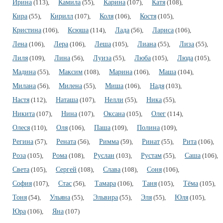
Ирина
(113),
Камила
(55),
Карина
(107),
Катя
(108),
Кира
(55),
Кирилл
(107),
Коля
(106),
Костя
(105),
Кристина
(106),
Ксюша
(114),
Лада
(56),
Лариса
(106),
Лена
(106),
Лера
(106),
Леша
(105),
Лиана
(55),
Лиза
(55),
Лиля
(109),
Лина
(56),
Луиза
(55),
Люба
(105),
Люда
(105),
Мадина
(55),
Максим
(108),
Марина
(106),
Маша
(104),
Милана
(56),
Милена
(55),
Миша
(106),
Надя
(103),
Настя
(112),
Наташа
(107),
Нелли
(55),
Ника
(55),
Никита
(107),
Нина
(107),
Оксана
(105),
Олег
(114),
Олеся
(110),
Оля
(106),
Паша
(109),
Полина
(109),
Регина
(57),
Рената
(56),
Римма
(59),
Ринат
(55),
Рита
(106),
Роза
(105),
Рома
(108),
Руслан
(103),
Рустам
(55),
Саша
(106),
Света
(105),
Сергей
(108),
Слава
(108),
Соня
(106),
София
(107),
Стас
(56),
Тамара
(106),
Таня
(105),
Тёма
(105),
Тоня
(54),
Ульяна
(55),
Эльвира
(55),
Эля
(55),
Юля
(105),
Юра
(106),
Яна
(107)