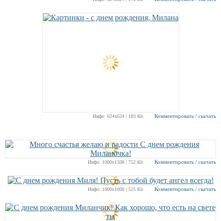
Комментировать / скачать
Инфо: 624х624 | 183 Kb
Комментировать / скачать
Инфо: 1000х1508 | 752 Kb
Комментировать / скачать
Инфо: 1000х1000 | 525 Kb