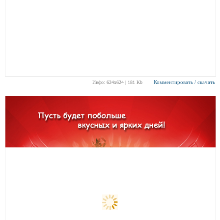
Комментировать / скачать
Инфо: 624х624 | 181 Kb