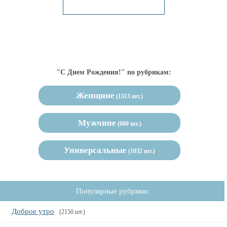
"С Днем Рождения!" по рубрикам:
Женщине
(1313 шт.)
Мужчине
(600 шт.)
Универсальные
(1032 шт.)
Популярные рубрики:
Доброе утро
(2150 шт.)