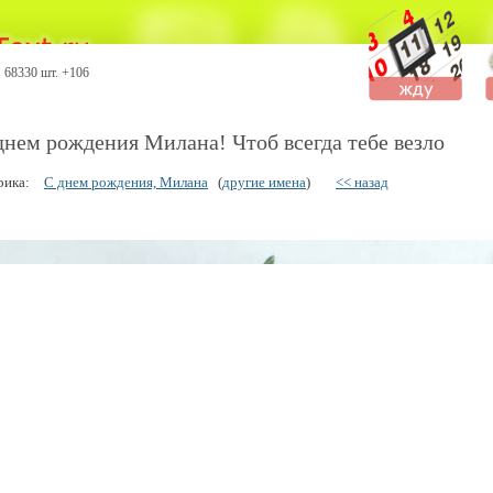
68330 шт. +106
днем рождения Милана! Чтоб всегда тебе везло
рика:
С днем рождения, Милана
(
другие имена
)
<< назад