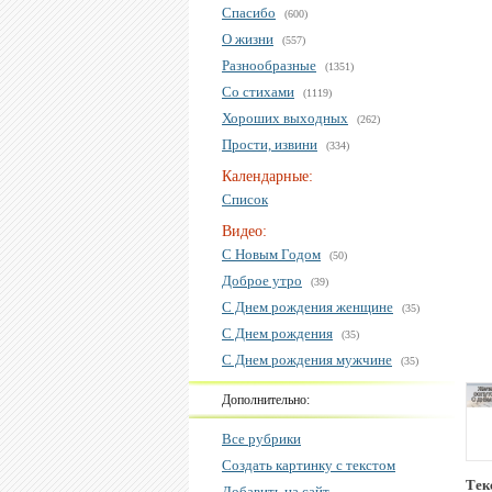
Спасибо
(600)
О жизни
(557)
Разнообразные
(1351)
Со стихами
(1119)
Хороших выходных
(262)
Прости, извини
(334)
Календарные:
Список
Видео:
С Новым Годом
(50)
Доброе утро
(39)
С Днем рождения женщине
(35)
С Днем рождения
(35)
С Днем рождения мужчине
(35)
Дополнительно:
Все рубрики
Создать картинку с текстом
Тек
Добавить на сайт