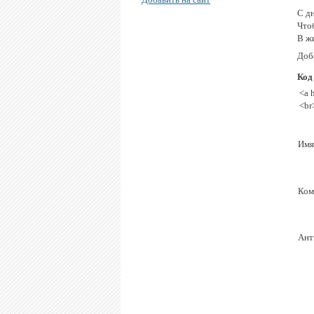
С д
Чтоб
В жи
Доб
Код
<a 
<br
Имя
Ком
Ант