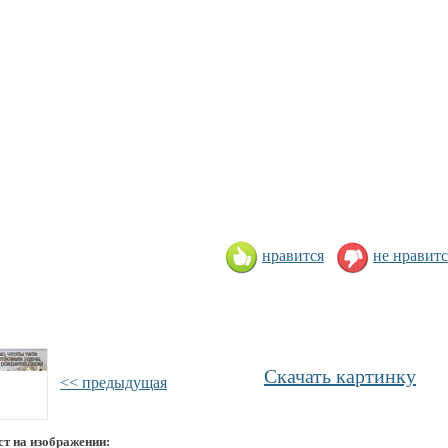
нравится
не нравитс
Скачать картинку
<< предыдущая
ст на изображении: