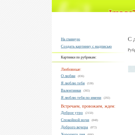
С 
На главную
Создать картинку с надписью
Руб
Картинки по рубрикам:
Любовные:
О любви
(836)
Я люблю тебя
(538)
Валентинки
(365)
Я люблю тебя по имени
(292)
Встречаем, провожаем, ждем:
Доброе утро
(2150)
Спокойной ночи
(848)
Доброго вечера
(872)
Хорошего дня
(666)