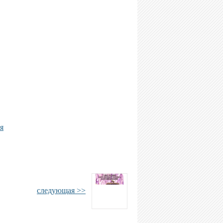
я
следующая >>