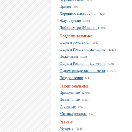
Привет
(364)
Хорошего настроения
(426)
Жду, скучаю
(299)
Доброе утро (Новинки)
(102)
Поздравительные:
С Днем рождения
(1032)
С Днем Рождения женщине
(1313)
Пожелания
(528)
С Днем Рождения мужчине
(600)
С днем рождения по имени
(10565)
Поздравления
(247)
Эмоциональные:
Прикольные
(2799)
Позитивные
(316)
Грустные
(407)
Мотивирующие
(355)
Разные:
Мудрые
(1546)