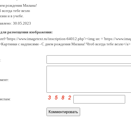
нем рождения Милана!
 всегда тебе везло
зни и в учебе.
авлено: 30.05.2023
 для размещения изображения:
href='https://www.imagetext.ru/inscription-64012.php'><img src = 'https://www.im
>Картинки с надписями - С днем рождения Милана! Чтоб всегда тебе везло</a>
:
мент:
испам: