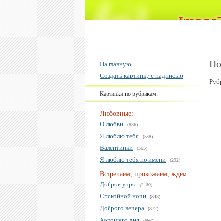
По
На главную
Создать картинку с надписью
Руб
Картинки по рубрикам:
Любовные:
О любви
(836)
Я люблю тебя
(538)
Валентинки
(365)
Я люблю тебя по имени
(292)
Встречаем, провожаем, ждем:
Доброе утро
(2150)
Спокойной ночи
(848)
Доброго вечера
(872)
Хорошего дня
(666)