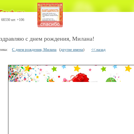
68330 шт. +106
здравляю с днем рождения, Милана!
рика:
С днем рождения, Милана
(
другие имена
)
<< назад