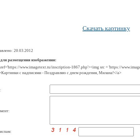
Скачать картинку
авлено: 20.03.2012
 для размещения изображения:
href='https://www.imagetext.ru/inscription-1867.php'><img src = 'https://www.ima
>Картинки с надписями - Поздравляю с днем рождения, Милана!</a>
:
мент:
испам: