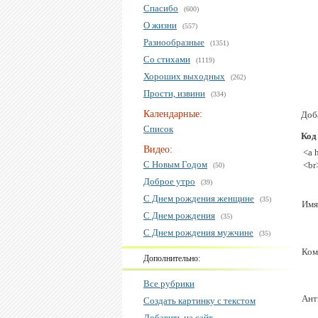
Спасибо
(600)
О жизни
(557)
Разнообразные
(1351)
Со стихами
(1119)
Хороших выходных
(262)
Прости, извини
(334)
Календарные:
Доб
Список
Код
Видео:
<a 
С Новым Годом
<br
(50)
Доброе утро
(39)
С Днем рождения женщине
(35)
Имя
С Днем рождения
(35)
С Днем рождения мужчине
(35)
Ком
Дополнительно:
Все рубрики
Ант
Создать картинку с текстом
Добавить на сайт