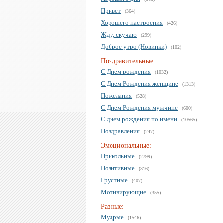
Привет
(364)
Хорошего настроения
(426)
Жду, скучаю
(299)
Доброе утро (Новинки)
(102)
Поздравительные:
С Днем рождения
(1032)
С Днем Рождения женщине
(1313)
Пожелания
(528)
С Днем Рождения мужчине
(600)
С днем рождения по имени
(10565)
Поздравления
(247)
Эмоциональные:
Прикольные
(2799)
Позитивные
(316)
Грустные
(407)
Мотивирующие
(355)
Разные:
Мудрые
(1546)