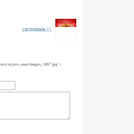
следующая >>
getext.ru/pics_max/images_1867.jpg' >