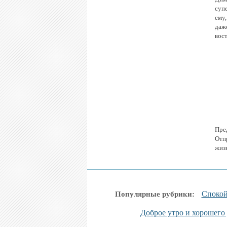
суп
ему
даже
вост
Пре
Отп
жизн
Спокой
Популярные рубрики:
Доброе утро и хорошего