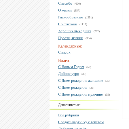
Спасибо
(600)
О жизни
(557)
Разнообразные
(1351)
Со стихами
(1119)
Хороших выходных
(262)
Прости, извини
(334)
Календарные:
Список
Видео:
С Новым Годом
(50)
Доброе утро
(39)
С Днем рождения женщине
(35)
С Днем рождения
(35)
С Днем рождения мужчине
(35)
Дополнительно:
Все рубрики
Создать картинку с текстом
Добавить на сайт