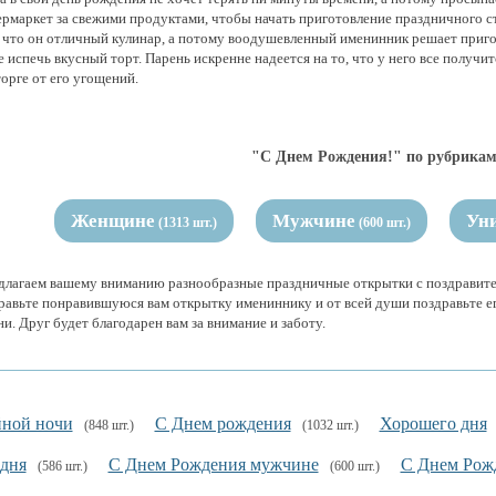
ермаркет за свежими продуктами, чтобы начать приготовление праздничного с
, что он отличный кулинар, а потому воодушевленный именинник решает приг
 испечь вкусный торт. Парень искренне надеется на то, что у него все получи
орге от его угощений.
"С Днем Рождения!" по рубрикам
Женщине
Мужчине
Ун
(1313 шт.)
(600 шт.)
длагаем вашему вниманию разнообразные праздничные открытки с поздравите
равьте понравившуюся вам открытку имениннику и от всей души поздравьте ег
и. Друг будет благодарен вам за внимание и заботу.
ной ночи
С Днем рождения
Хорошего дня
(848 шт.)
(1032 шт.)
 дня
С Днем Рождения мужчине
С Днем Рож
(586 шт.)
(600 шт.)