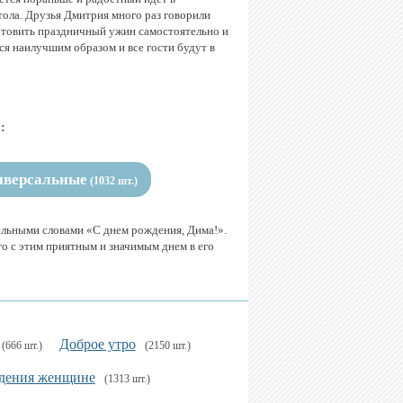
тола. Друзья Дмитрия много раз говорили
отовить праздничный ужин самостоятельно и
тся наилучшим образом и все гости будут в
:
иверсальные
(1032 шт.)
льными словами «С днем рождения, Дима!».
о с этим приятным и значимым днем в его
Доброе утро
(666 шт.)
(2150 шт.)
дения женщине
(1313 шт.)