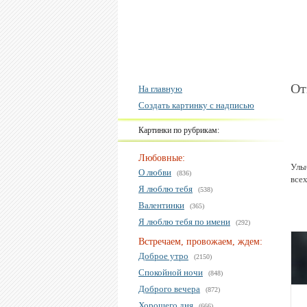
От
На главную
Создать картинку с надписью
Картинки по рубрикам:
Любовные:
Улыб
О любви
(836)
все
Я люблю тебя
(538)
Валентинки
(365)
Я люблю тебя по имени
(292)
Встречаем, провожаем, ждем:
Доброе утро
(2150)
Спокойной ночи
(848)
Доброго вечера
(872)
Хорошего дня
(666)