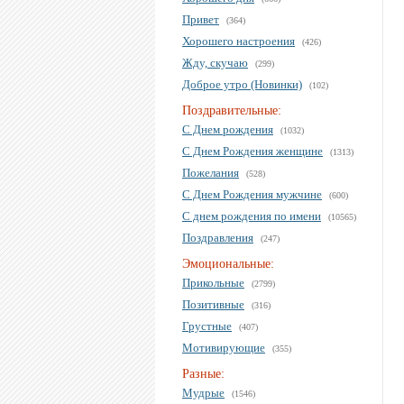
Привет
(364)
Хорошего настроения
(426)
Жду, скучаю
(299)
Доброе утро (Новинки)
(102)
Поздравительные:
С Днем рождения
(1032)
С Днем Рождения женщине
(1313)
Пожелания
(528)
С Днем Рождения мужчине
(600)
С днем рождения по имени
(10565)
Поздравления
(247)
Эмоциональные:
Прикольные
(2799)
Позитивные
(316)
Грустные
(407)
Мотивирующие
(355)
Разные:
Мудрые
(1546)