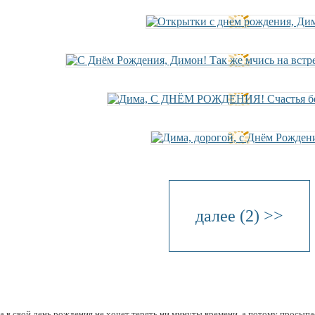
далее (2) >>
а в свой день рождения не хочет терять ни минуты времени, а потому просыпа