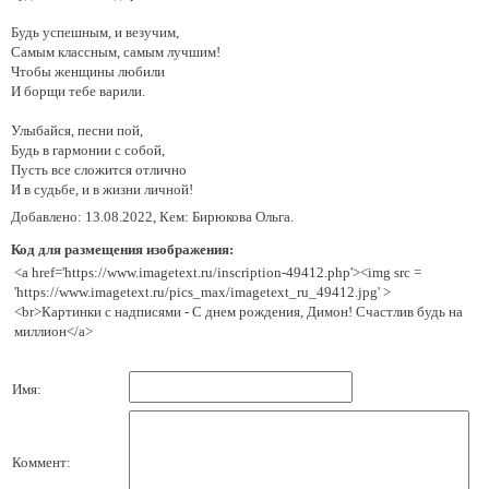
Будь успешным, и везучим,
Самым классным, самым лучшим!
Чтобы женщины любили
И борщи тебе варили.
Улыбайся, песни пой,
Будь в гармонии с собой,
Пусть все сложится отлично
И в судьбе, и в жизни личной!
Добавлено: 13.08.2022, Кем: Бирюкова Ольга.
Код для размещения изображения:
<a href='https://www.imagetext.ru/inscription-49412.php'><img src =
'https://www.imagetext.ru/pics_max/imagetext_ru_49412.jpg' >
<br>Картинки с надписями - С днем рождения, Димон! Счастлив будь на
миллион</a>
Имя:
Коммент: