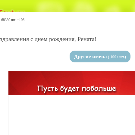
68330 шт. +106
здравления с днем рождения, Рената!
Другие имена
(1000+ шт.)