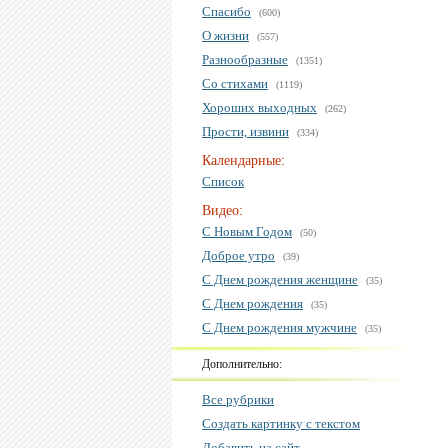
Спасибо
(600)
О жизни
(557)
Разнообразные
(1351)
Со стихами
(1119)
Хороших выходных
(262)
Прости, извини
(334)
Календарные:
Список
Видео:
С Новым Годом
(50)
Доброе утро
(39)
С Днем рождения женщине
(35)
С Днем рождения
(35)
С Днем рождения мужчине
(35)
Дополнительно:
Все рубрики
Создать картинку с текстом
Добавить на сайт