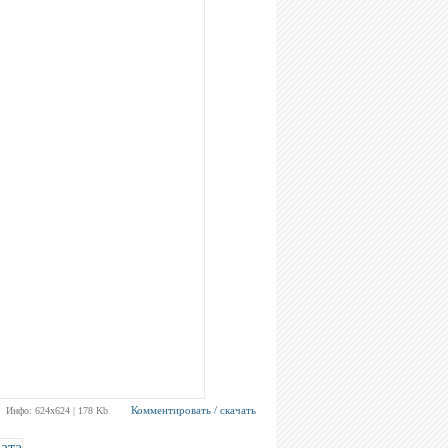
Комментировать / скачать
Инфо: 624х624 | 178 Kb