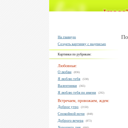
По
На главную
Создать картинку с надписью
Картинки по рубрикам:
Любовные:
О любви
(836)
Я люблю тебя
(538)
Валентинки
(365)
Я люблю тебя по имени
(292)
Встречаем, провожаем, ждем:
Доброе утро
(2150)
Спокойной ночи
(848)
Доброго вечера
(872)
Хорошего дня
(666)