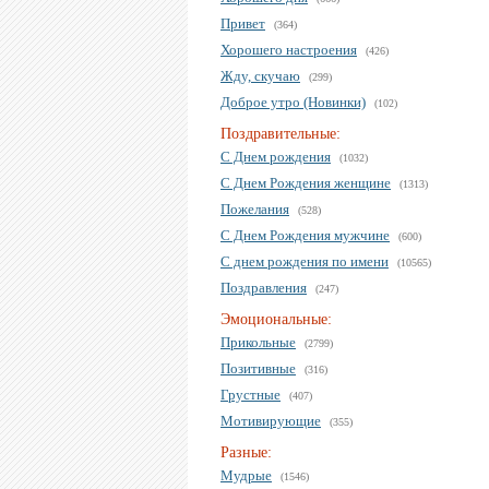
Привет
(364)
Хорошего настроения
(426)
Жду, скучаю
(299)
Доброе утро (Новинки)
(102)
Поздравительные:
С Днем рождения
(1032)
С Днем Рождения женщине
(1313)
Пожелания
(528)
С Днем Рождения мужчине
(600)
С днем рождения по имени
(10565)
Поздравления
(247)
Эмоциональные:
Прикольные
(2799)
Позитивные
(316)
Грустные
(407)
Мотивирующие
(355)
Разные:
Мудрые
(1546)