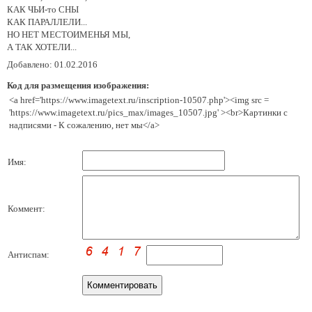
КАК ЧЬИ-то СНЫ
КАК ПАРАЛЛЕЛИ...
НО НЕТ МЕСТОИМЕНЬЯ МЫ,
А ТАК ХОТЕЛИ...
Добавлено: 01.02.2016
Код для размещения изображения:
<a href='https://www.imagetext.ru/inscription-10507.php'><img src =
'https://www.imagetext.ru/pics_max/images_10507.jpg' ><br>Картинки с
надписями - К сожалению, нет мы</a>
Имя:
Коммент:
Антиспам: