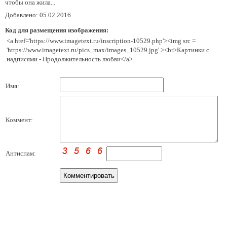
чтобы она жила...
Добавлено: 05.02.2016
Код для размещения изображения:
<a href='https://www.imagetext.ru/inscription-10529.php'><img src =
'https://www.imagetext.ru/pics_max/images_10529.jpg' ><br>Картинки с
надписями - Продолжительность любви</a>
Имя:
Коммент:
Антиспам: