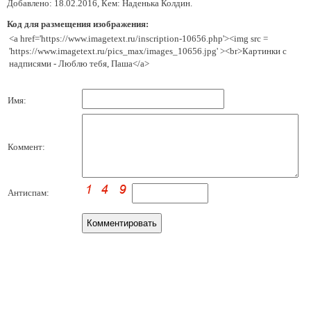
Добавлено: 18.02.2016, Кем: Наденька Колдин.
Код для размещения изображения:
<a href='https://www.imagetext.ru/inscription-10656.php'><img src =
'https://www.imagetext.ru/pics_max/images_10656.jpg' ><br>Картинки с
надписями - Люблю тебя, Паша</a>
Имя:
Коммент:
Антиспам: