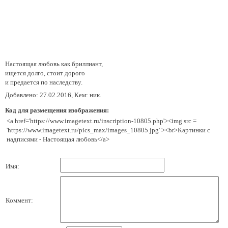
Настоящая любовь как бриллиант,
ищется долго, стоит дорого
и предается по наследству.
Добавлено: 27.02.2016, Кем: ник.
Код для размещения изображения:
<a href='https://www.imagetext.ru/inscription-10805.php'><img src =
'https://www.imagetext.ru/pics_max/images_10805.jpg' ><br>Картинки с
надписями - Настоящая любовь</a>
Имя:
Коммент: