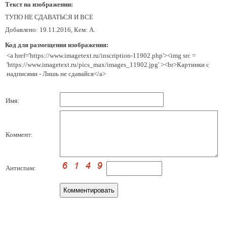
Текст на изображении:
ТУПО НЕ СДАВАТЬСЯ И ВСЕ
Добавлено: 19.11.2016, Кем: А.
Код для размещения изображения:
<a href='https://www.imagetext.ru/inscription-11902.php'><img src =
'https://www.imagetext.ru/pics_max/images_11902.jpg' ><br>Картинки с
надписями - Лишь не сдавайся</a>
Имя:
Коммент:
Антиспам: