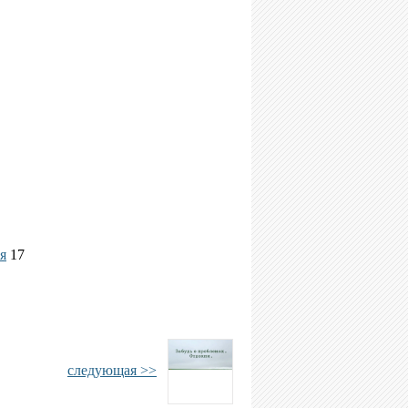
я
17
следующая >>