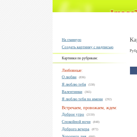
Ка
На главную
Создать картинку с надписью
Руб
Картинки по рубрикам:
Любовные:
О любви
(836)
Я люблю тебя
(538)
Валентинки
(365)
Я люблю тебя по имени
(292)
Встречаем, провожаем, ждем:
Доброе утро
(2150)
Спокойной ночи
(848)
Доброго вечера
(872)
Хорошего дня
(666)