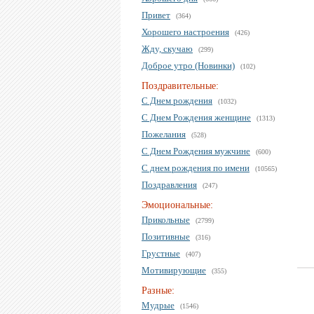
Привет
(364)
Хорошего настроения
(426)
Жду, скучаю
(299)
Доброе утро (Новинки)
(102)
Поздравительные:
С Днем рождения
(1032)
С Днем Рождения женщине
(1313)
Пожелания
(528)
С Днем Рождения мужчине
(600)
С днем рождения по имени
(10565)
Поздравления
(247)
Эмоциональные:
Прикольные
(2799)
Позитивные
(316)
Грустные
(407)
Мотивирующие
(355)
Разные:
Мудрые
(1546)