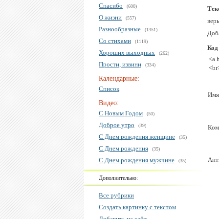
Спасибо
(600)
Тек
О жизни
(557)
верь
Разнообразные
(1351)
Доба
Со стихами
(1119)
Код
Хороших выходных
(262)
<a 
Прости, извини
(334)
<br
Календарные:
Список
Имя
Видео:
С Новым Годом
(50)
Доброе утро
(39)
Ком
С Днем рождения женщине
(35)
С Днем рождения
(35)
Ант
С Днем рождения мужчине
(35)
Дополнительно:
Все рубрики
Создать картинку с текстом
Добавить на сайт