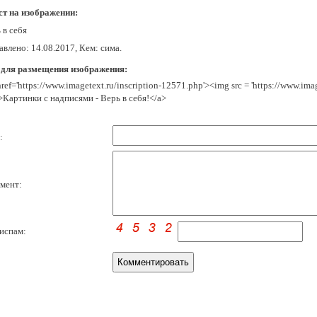
ст на изображении:
 в себя
влено: 14.08.2017, Кем: сима.
 для размещения изображения:
href='https://www.imagetext.ru/inscription-12571.php'><img src = 'https://www.im
>Картинки с надписями - Верь в себя!</a>
:
мент:
испам: