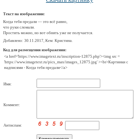
Текст на изображении:
Когда тебя предали — это всё равно,
что руки сломали.
Простить можно, но вот обнять уже не получается.
Добавлено: 30.11.2017, Кем: Кристина.
Код для размещения изображения:
<a href='https://www.imagetext.ru/inscription-12875.php'><img src =
'https://www.imagetext.ru/pics_max/images_12875.jpg' ><br>Картинки с
надписями - Когда тебя предали</a>
Имя:
Коммент:
Антиспам: