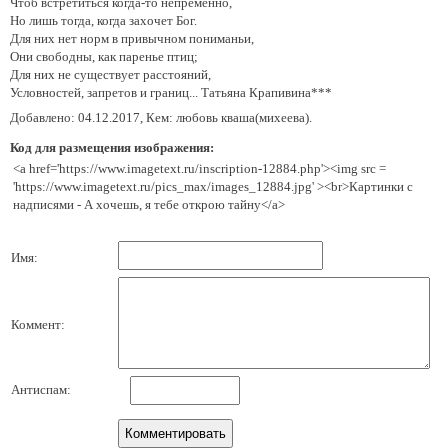
Чтоб встретиться когда-то непременно,
Но лишь тогда, когда захочет Бог.
Для них нет норм в привычном пониманьи,
Они свободны, как паренье птиц;
Для них не существует расстояний,
Условностей, запретов и границ... Татьяна Крапивина***
Добавлено: 04.12.2017, Кем: любовь кваша(михеева).
Код для размещения изображения:
<a href='https://www.imagetext.ru/inscription-12884.php'><img src =
'https://www.imagetext.ru/pics_max/images_12884.jpg' ><br>Картинки с
надписями - А хочешь, я тебе открою тайну</a>
Имя:
Коммент:
Антиспам: