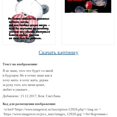
Скачать картинку
Текст на изображении:
Я не знаю, того что будет со мной
в будущем. Но я точно знаю как я
хочу жить: я хочу жить, держа
за руку того, кто меня ценит,
любит и уважает...
Добавлено: 15.12.2017, Кем: СветЛана.
Код для размещения изображения:
<a href='https://www.imagetext.ru/inscription-12926.php'><img src =
'https://www.imagetext.ru/pics_max/images_12926.jpg' ><br>Картинки с