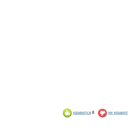
нравится
8
не нравит