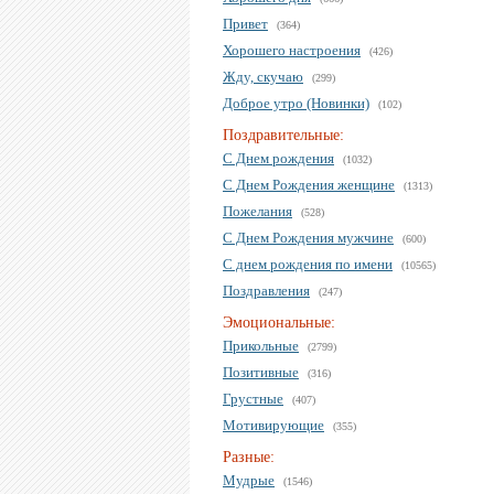
Привет
(364)
Хорошего настроения
(426)
Жду, скучаю
(299)
Доброе утро (Новинки)
(102)
Поздравительные:
С Днем рождения
(1032)
С Днем Рождения женщине
(1313)
Пожелания
(528)
С Днем Рождения мужчине
(600)
С днем рождения по имени
(10565)
Поздравления
(247)
Эмоциональные:
Прикольные
(2799)
Позитивные
(316)
Грустные
(407)
Мотивирующие
(355)
Разные:
Мудрые
(1546)