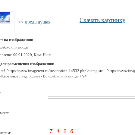
Скачать картинку
<< предыдущая
ст на изображении:
шебной пятницы!
влено: 09.01.2020, Кем: Нина.
 для размещения изображения:
href='https://www.imagetext.ru/inscription-14532.php'><img src = 'https://www.im
>Картинки с надписями - Волшебной пятницы!</a>
:
мент:
испам: