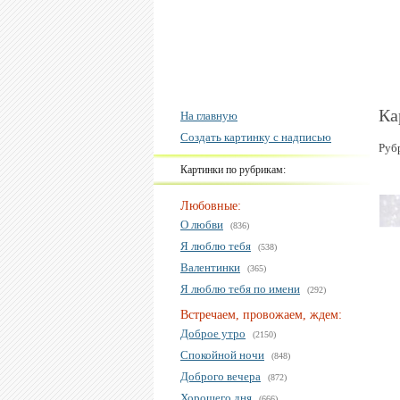
Ка
На главную
Создать картинку с надписью
Руб
Картинки по рубрикам:
Любовные:
О любви
(836)
Я люблю тебя
(538)
Валентинки
(365)
Я люблю тебя по имени
(292)
Встречаем, провожаем, ждем:
Доброе утро
(2150)
Спокойной ночи
(848)
Доброго вечера
(872)
Хорошего дня
(666)