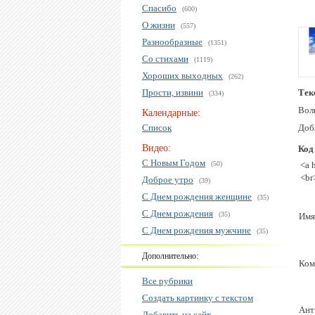
Спасибо
(600)
О жизни
(557)
Разнообразные
(1351)
Со стихами
(1119)
Хороших выходных
(262)
Прости, извини
Тек
(334)
Вол
Календарные:
Список
Доба
Видео:
Код
С Новым Годом
(50)
<a 
<br
Доброе утро
(39)
С Днем рождения женщине
(35)
С Днем рождения
(35)
Имя
С Днем рождения мужчине
(35)
Дополнительно:
Ком
Все рубрики
Создать картинку с текстом
Ант
Добавить на сайт