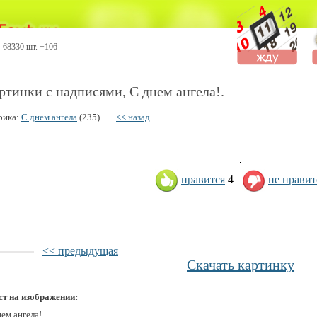
68330 шт. +106
ртинки с надписями, С днем ангела!.
рика:
С днем ангела
(235)
<< назад
нравится
4
не нравит
<< предыдущая
Скачать картинку
ст на изображении:
ем ангела!