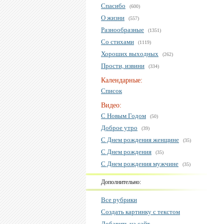
Спасибо
(600)
О жизни
(557)
Разнообразные
(1351)
Со стихами
(1119)
Хороших выходных
(262)
Прости, извини
(334)
Календарные:
Список
Видео:
С Новым Годом
(50)
Доброе утро
(39)
С Днем рождения женщине
(35)
С Днем рождения
(35)
С Днем рождения мужчине
(35)
Дополнительно:
Все рубрики
Создать картинку с текстом
Добавить на сайт