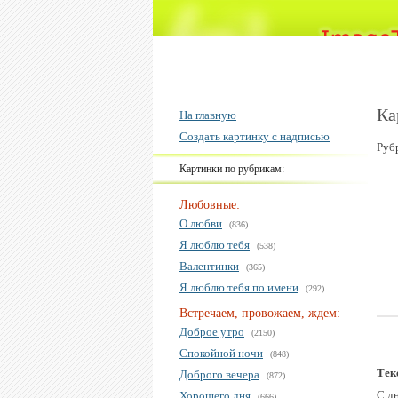
Ка
На главную
Создать картинку с надписью
Руб
Картинки по рубрикам:
Любовные:
О любви
(836)
Я люблю тебя
(538)
Валентинки
(365)
Я люблю тебя по имени
(292)
Встречаем, провожаем, ждем:
Доброе утро
(2150)
Спокойной ночи
(848)
Тек
Доброго вечера
(872)
С дн
Хорошего дня
(666)