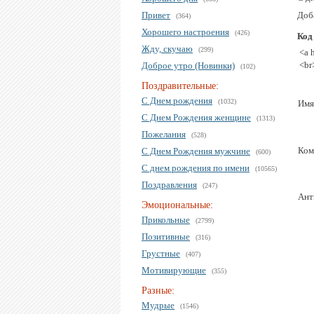
Привет
Доб
(364)
Хорошего настроения
(426)
Код
Жду, скучаю
(299)
<a 
<br
Доброе утро (Новинки)
(102)
Поздравительные:
С Днем рождения
(1032)
Имя
С Днем Рождения женщине
(1313)
Пожелания
(528)
Ком
С Днем Рождения мужчине
(600)
С днем рождения по имени
(10565)
Поздравления
(247)
Ант
Эмоциональные:
Прикольные
(2799)
Позитивные
(316)
Грустные
(407)
Мотивирующие
(355)
Разные:
Мудрые
(1546)