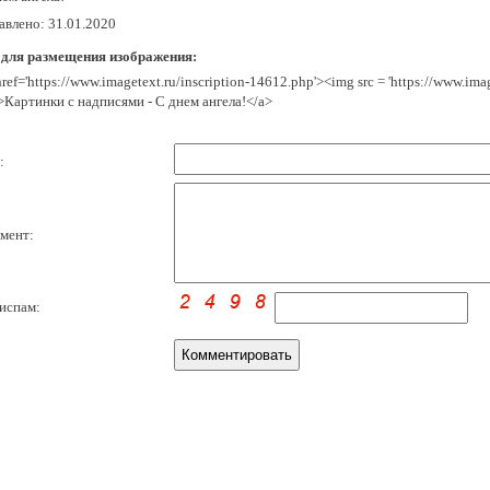
авлено: 31.01.2020
 для размещения изображения:
href='https://www.imagetext.ru/inscription-14612.php'><img src = 'https://www.im
>Картинки с надписями - С днем ангела!</a>
:
мент:
испам: