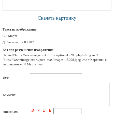
Скачать картинку
Текст на изображении:
С 8 Марта!
Добавлено: 07.03.2020
Код для размещения изображения:
<a href='https://www.imagetext.ru/inscription-15298.php'><img src =
'https://www.imagetext.ru/pics_max/images_15298.jpeg' ><br>Картинки с
надписями - С 8 Марта!</a>
Имя:
Коммент:
Антиспам: