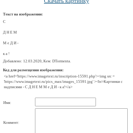
Скачать картинку
Текст на изображении:
С
Д Н Е М
М е Д И -
к а !
Добавлено: 12.03.2020, Кем: DTormenta.
Код для размещения изображения:
<a href='https://www.imagetext.ru/inscription-15591.php'><img src =
'https://www.imagetext.ru/pics_max/images_15591.jpg' ><br>Картинки с
надписями - С Д Н Е М М е Д И - к а!</a>
Имя:
Коммент: