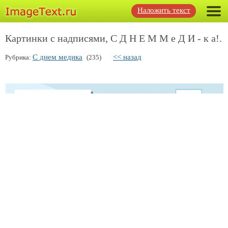
Наложить текст
Картинки с надписями, С Д Н Е М М е Д И - к а!.
С днем медика
<< назад
Рубрика:
(235)