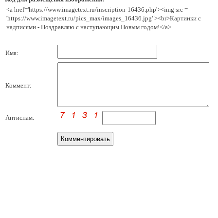
<a href='https://www.imagetext.ru/inscription-16436.php'><img src =
'https://www.imagetext.ru/pics_max/images_16436.jpg' ><br>Картинки с
надписями - Поздравляю с наступающим Новым годом!</a>
Имя:
Коммент:
Антиспам: