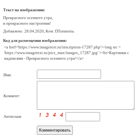
Текст на изображении:
Прекрасного осеннего утра,
и прекрасного настроения!
Добавлено: 28.04.2020, Кем: DTormenta.
Код для размещения изображения:
<a href='https://www.imagetext.ru/inscription-17287.php'><img src =
'https://www.imagetext.ru/pics_max/images_17287.jpg' ><br>Картинки с
надписями - Прекрасного осеннего утра!</a>
Имя:
Коммент:
Антиспам: