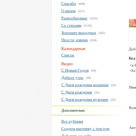
Спасибо
(600)
О жизни
(557)
Разнообразные
(1351)
Со стихами
(1119)
Хороших выходных
(262)
Прости, извини
(334)
Календарные:
Доб
Список
Код
Видео:
<a 
С Новым Годом
<br
(50)
Доброе утро
(39)
С Днем рождения женщине
(35)
Имя
С Днем рождения
(35)
С Днем рождения мужчине
(35)
Ком
Дополнительно:
Все рубрики
Ант
Создать картинку с текстом
Добавить на сайт