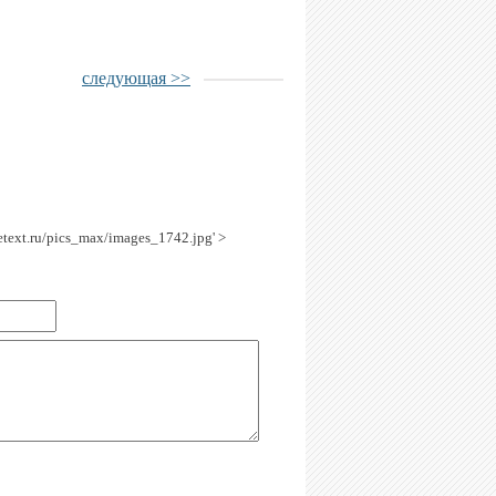
следующая >>
getext.ru/pics_max/images_1742.jpg' >