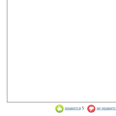
нравится
5
не нравитс