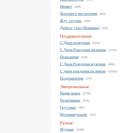
Привет
(364)
Хорошего настроения
(426)
Жду, скучаю
(299)
Доброе утро (Новинки)
(102)
Поздравительные:
С Днем рождения
(1032)
С Днем Рождения женщине
(1313)
Пожелания
(528)
С Днем Рождения мужчине
(600)
С днем рождения по имени
(10565)
Поздравления
(247)
Эмоциональные:
Прикольные
(2799)
Позитивные
(316)
Грустные
(407)
Мотивирующие
(355)
Разные:
Мудрые
(1546)