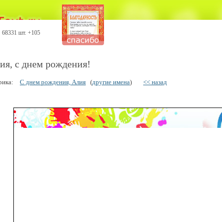
68331 шт. +105
ия, с днем рождения!
рика:
С днем рождения, Алия
(
другие имена
)
<< назад