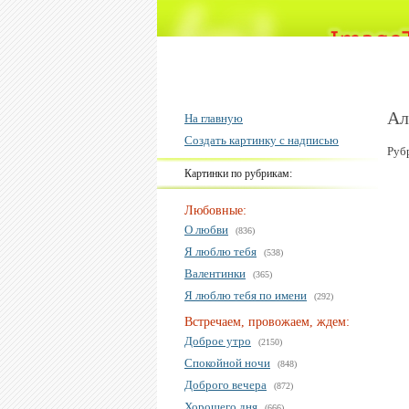
Ал
На главную
Создать картинку с надписью
Руб
Картинки по рубрикам:
Любовные:
О любви
(836)
Я люблю тебя
(538)
Валентинки
(365)
Я люблю тебя по имени
(292)
Встречаем, провожаем, ждем:
Доброе утро
(2150)
Спокойной ночи
(848)
Доброго вечера
(872)
Хорошего дня
(666)