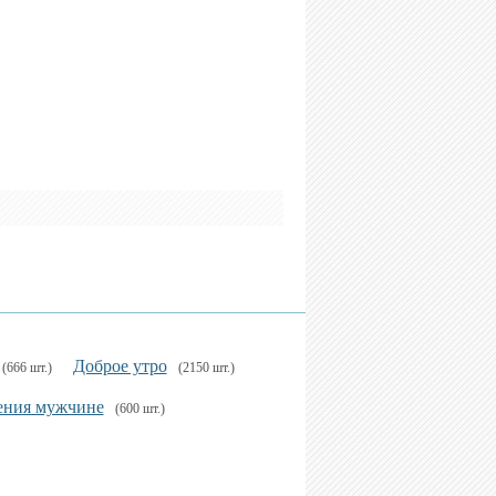
Доброе утро
(666 шт.)
(2150 шт.)
ения мужчине
(600 шт.)