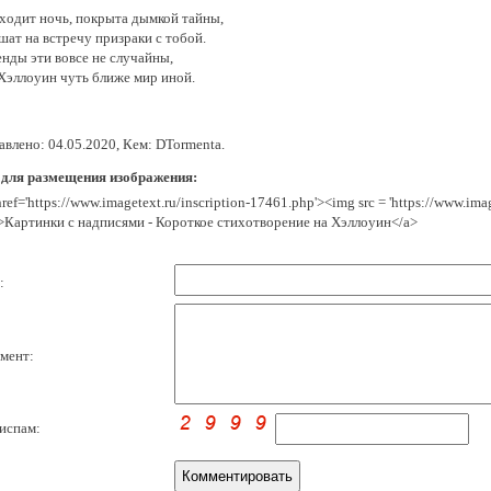
ходит ночь, покрыта дымкой тайны,
шат на встречу призраки с тобой.
енды эти вовсе не случайны,
 Хэллоуин чуть ближе мир иной.
авлено: 04.05.2020, Кем: DTormenta.
 для размещения изображения:
href='https://www.imagetext.ru/inscription-17461.php'><img src = 'https://www.im
>Картинки с надписями - Короткое стихотворение на Хэллоуин</a>
:
мент:
испам: