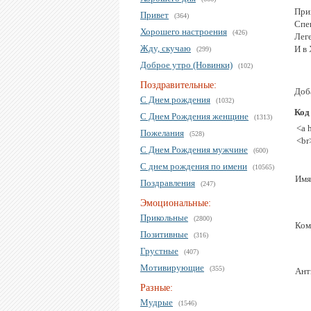
При
Привет
(364)
Спе
Хорошего настроения
(426)
Лег
Жду, скучаю
И в
(299)
Доброе утро (Новинки)
(102)
Поздравительные:
Доб
С Днем рождения
(1032)
Код
С Днем Рождения женщине
(1313)
<a 
Пожелания
(528)
<br
С Днем Рождения мужчине
(600)
С днем рождения по имени
(10565)
Имя
Поздравления
(247)
Эмоциональные:
Прикольные
(2800)
Ком
Позитивные
(316)
Грустные
(407)
Мотивирующие
(355)
Ант
Разные:
Мудрые
(1546)