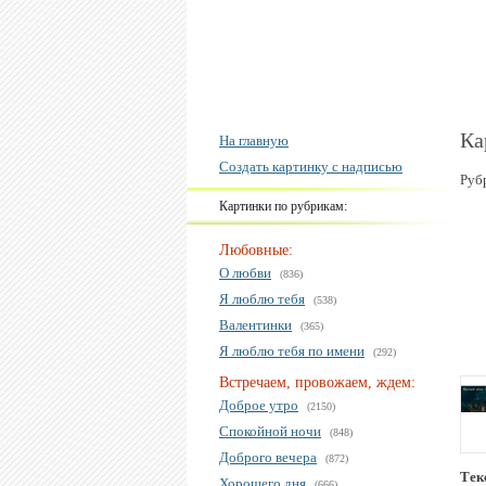
Ка
На главную
Создать картинку с надписью
Руб
Картинки по рубрикам:
Любовные:
О любви
(836)
Я люблю тебя
(538)
Валентинки
(365)
Я люблю тебя по имени
(292)
Встречаем, провожаем, ждем:
Доброе утро
(2150)
Спокойной ночи
(848)
Доброго вечера
(872)
Тек
Хорошего дня
(666)