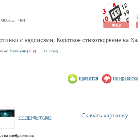
68332 шт. +104
ртинки с надписями, Короткое стихотворение на Хэ
рика:
Хэллоуин
(204)
<< назад
нравится
не нравитс
Скачать картинку
<< предыдущая
ст на изображении: