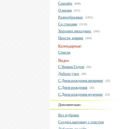
Спасибо
(600)
О жизни
(557)
Разнообразные
(1351)
Со стихами
(1119)
Хороших выходных
(262)
Прости, извини
(334)
Календарные:
Список
Видео:
С Новым Годом
(50)
Доброе утро
(39)
С Днем рождения женщине
(35)
С Днем рождения
(35)
С Днем рождения мужчине
(35)
Дополнительно:
Все рубрики
Создать картинку с текстом
Добавить на сайт