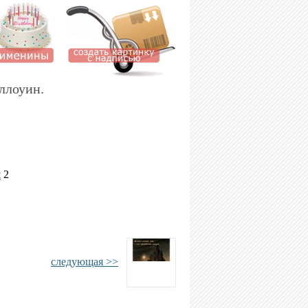
ллоуин.
я
2
следующая >>