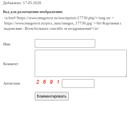
Добавлено: 17.05.2020
Код для размещения изображения:
<a href='https://www.imagetext.ru/inscription-17730.php'><img src =
'https://www.imagetext.ru/pics_max/images_17730.jpg' ><br>Картинки с
надписями - Всем большое спасибо за поздравления!</a>
Имя:
Коммент:
Антиспам: