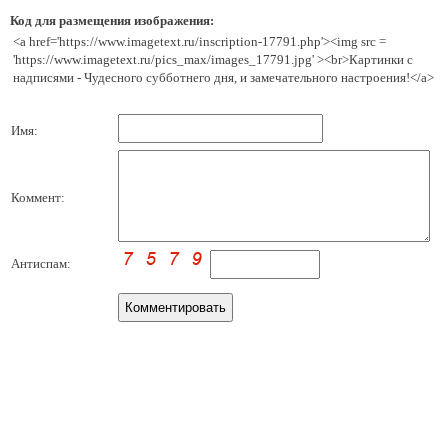
Код для размещения изображения:
<a href='https://www.imagetext.ru/inscription-17791.php'><img src =
'https://www.imagetext.ru/pics_max/images_17791.jpg' ><br>Картинки с
надписями - Чудесного субботнего дня, и замечательного настроения!</a>
Имя:
Коммент:
Антиспам: