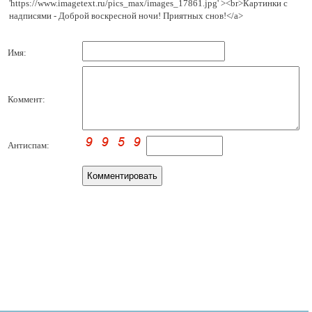
'https://www.imagetext.ru/pics_max/images_17861.jpg' ><br>Картинки с
надписями - Доброй воскресной ночи! Приятных снов!</a>
Имя:
Коммент:
Антиспам: