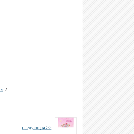
ся
2
следующая >>