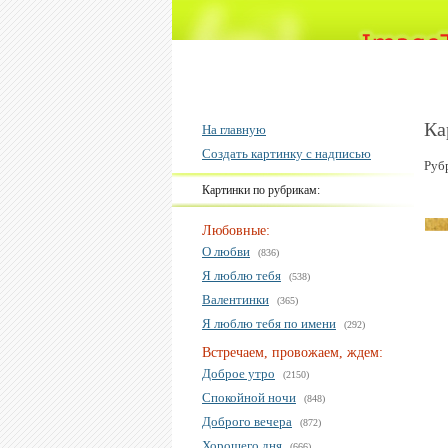
Ка
На главную
Создать картинку с надписью
Руб
Картинки по рубрикам:
Любовные:
О любви
(836)
Я люблю тебя
(538)
Валентинки
(365)
Я люблю тебя по имени
(292)
Встречаем, провожаем, ждем:
Доброе утро
(2150)
Спокойной ночи
(848)
Доброго вечера
(872)
Хорошего дня
(666)