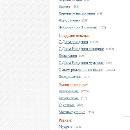
Привет
(364)
Хорошего настроения
(426)
Жду, скучаю
(299)
Доброе утро (Новинки)
(102)
Поздравительные:
С Днем рождения
(1032)
С Днем Рождения женщине
(1313)
Пожелания
(528)
С Днем Рождения мужчине
(600)
С днем рождения по имени
(10565)
Поздравления
(247)
Эмоциональные:
Прикольные
(2799)
Позитивные
(316)
Грустные
(407)
Мотивирующие
(355)
Разные:
Мудрые
(1546)