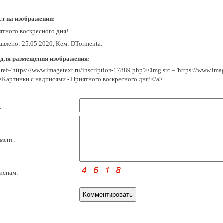
ст на изображении:
ятного воскресного дня!
авлено: 25.05.2020, Кем: DTormenta.
 для размещения изображения:
href='https://www.imagetext.ru/inscription-17889.php'><img src = 'https://www.im
>Картинки с надписями - Приятного воскресного дня!</a>
:
мент:
испам: