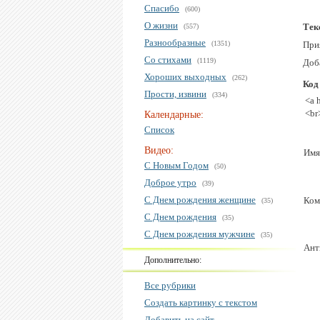
Спасибо
(600)
О жизни
Тек
(557)
Разнообразные
(1351)
При
Со стихами
(1119)
Доб
Хороших выходных
(262)
Код
Прости, извини
(334)
<a 
<br
Календарные:
Список
Видео:
Имя
С Новым Годом
(50)
Доброе утро
(39)
С Днем рождения женщине
Ком
(35)
С Днем рождения
(35)
С Днем рождения мужчине
(35)
Ант
Дополнительно:
Все рубрики
Создать картинку с текстом
Добавить на сайт