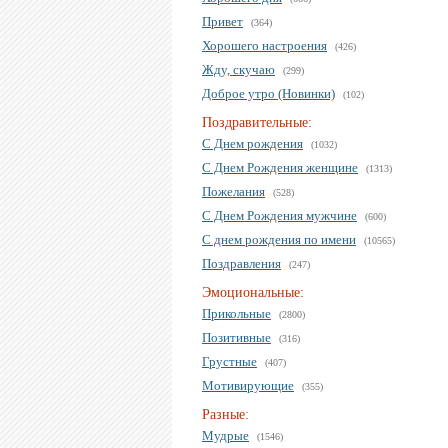
Привет
(364)
Хорошего настроения
(426)
Жду, скучаю
(299)
Доброе утро (Новинки)
(102)
Поздравительные:
С Днем рождения
(1032)
С Днем Рождения женщине
(1313)
Пожелания
(528)
С Днем Рождения мужчине
(600)
С днем рождения по имени
(10565)
Поздравления
(247)
Эмоциональные:
Прикольные
(2800)
Позитивные
(316)
Грустные
(407)
Мотивирующие
(355)
Разные:
Мудрые
(1546)