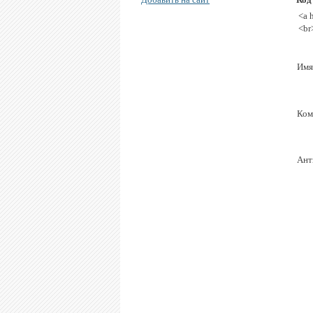
<a 
<br
Имя
Ком
Ант