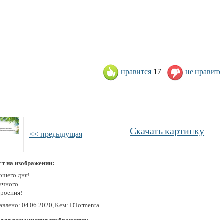
нравится
17
не нравит
Скачать картинку
<< предыдущая
ст на изображении:
ошего дня!
ичного
троения!
авлено: 04.06.2020, Кем: DTormenta.
 для размещения изображения: