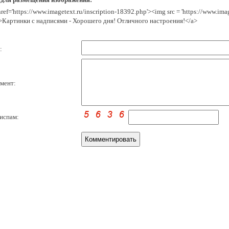
href='https://www.imagetext.ru/inscription-18392.php'><img src = 'https://www.im
>Картинки с надписями - Хорошего дня! Отличного настроения!</a>
:
мент:
испам: