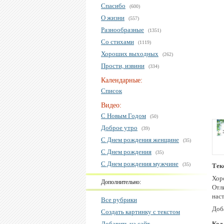
Спасибо
(600)
О жизни
(557)
Разнообразные
(1351)
Со стихами
(1119)
Хороших выходных
(262)
Прости, извини
(334)
Календарные:
Список
Видео:
С Новым Годом
(50)
Доброе утро
(39)
С Днем рождения женщине
(35)
С Днем рождения
(35)
С Днем рождения мужчине
(35)
Тек
Хор
Дополнительно:
Отл
нас
Все рубрики
Доб
Создать картинку с текстом
Добавить на сайт
Код