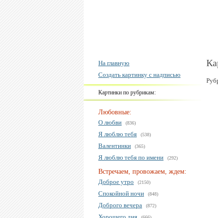
Ка
На главную
Создать картинку с надписью
Руб
Картинки по рубрикам:
Любовные:
О любви
(836)
Я люблю тебя
(538)
Валентинки
(365)
Я люблю тебя по имени
(292)
Встречаем, провожаем, ждем:
Доброе утро
(2150)
Спокойной ночи
(848)
Доброго вечера
(872)
Хорошего дня
(666)