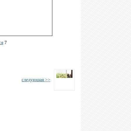
ся
7
следующая >>