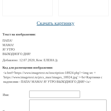
Скачать картинку
Текст на изображении:
ПАПА!
МАМА!
Я! УТРО
ВЫХОДНОГО ДНЯ!
Добавлено: 12.07.2020, Кем: ЕЛЕНА:)).
Код для размещения изображения:
<a href='https://www.imagetext.ru/inscription-18924.php'><img src =
'https://www.imagetext.ru/pics_max/images_18924.jpg' ><br>Картинки с
надписями - ПАПА! МАМА! Я! УТРО ВЫХОДНОГО ДНЯ!</a>
Имя: