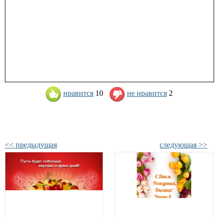
нравится
10
не нравится
2
<< предыдущая
следующая >>