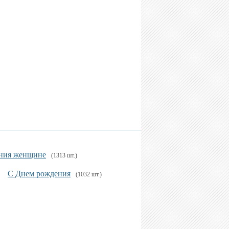
ния женщине
(1313 шт.)
С Днем рождения
(1032 шт.)