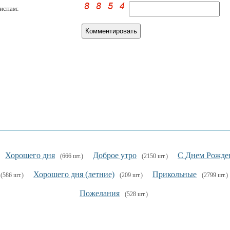
испам:
Хорошего дня
Доброе утро
С Днем Рожде
(666 шт.)
(2150 шт.)
Хорошего дня (летние)
Прикольные
(586 шт.)
(209 шт.)
(2799 шт.)
Пожелания
(528 шт.)