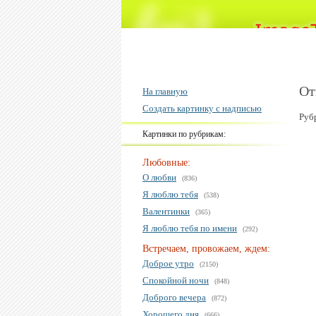
От
На главную
Создать картинку с надписью
Руб
Картинки по рубрикам:
Любовные:
О любви
(836)
Я люблю тебя
(538)
Валентинки
(365)
Я люблю тебя по имени
(292)
Встречаем, провожаем, ждем:
Доброе утро
(2150)
Спокойной ночи
(848)
Доброго вечера
(872)
Хорошего дня
(666)