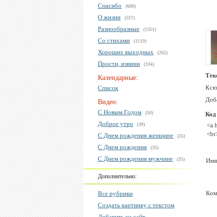
Спасибо
(600)
О жизни
(557)
Разнообразные
(1351)
Со стихами
(1119)
Хороших выходных
(262)
Прости, извини
(334)
Тек
Календарные:
Ксю
Список
Доб
Видео:
С Новым Годом
(50)
Код
Доброе утро
(39)
<a 
<br
С Днем рождения женщине
(35)
С Днем рождения
(35)
С Днем рождения мужчине
(35)
Имя
Дополнительно:
Ком
Все рубрики
Создать картинку с текстом
Добавить на сайт