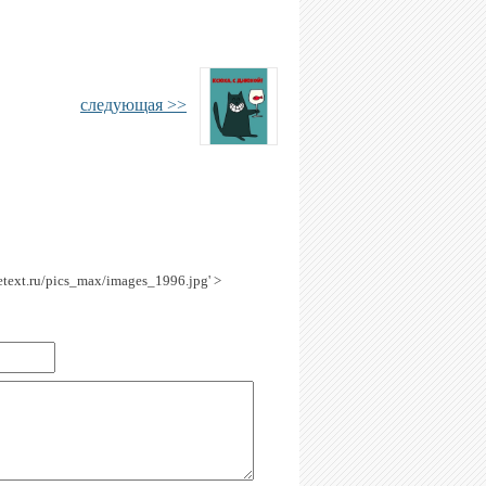
следующая >>
getext.ru/pics_max/images_1996.jpg' >