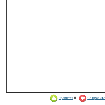
нравится
8
не нравитс