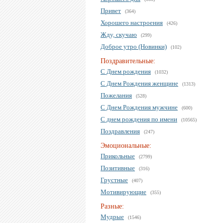
Привет
(364)
Хорошего настроения
(426)
Жду, скучаю
(299)
Доброе утро (Новинки)
(102)
Поздравительные:
С Днем рождения
(1032)
С Днем Рождения женщине
(1313)
Пожелания
(528)
С Днем Рождения мужчине
(600)
С днем рождения по имени
(10565)
Поздравления
(247)
Эмоциональные:
Прикольные
(2799)
Позитивные
(316)
Грустные
(407)
Мотивирующие
(355)
Разные:
Мудрые
(1546)