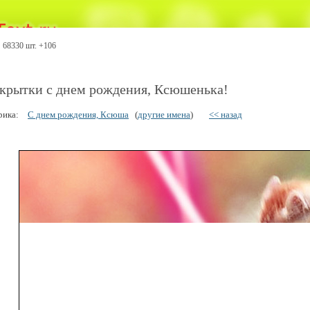
68330 шт. +106
крытки с днем рождения, Ксюшенька!
рика:
С днем рождения, Ксюша
(
другие имена
)
<< назад