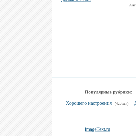
Ант
Популярные рубрики:
Хорошего настроения
(426 шт.)
ImageText.ru