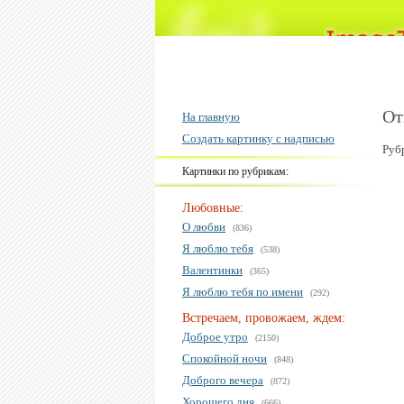
От
На главную
Создать картинку с надписью
Руб
Картинки по рубрикам:
Любовные:
О любви
(836)
Я люблю тебя
(538)
Валентинки
(365)
Я люблю тебя по имени
(292)
Встречаем, провожаем, ждем:
Доброе утро
(2150)
Спокойной ночи
(848)
Доброго вечера
(872)
Хорошего дня
(666)