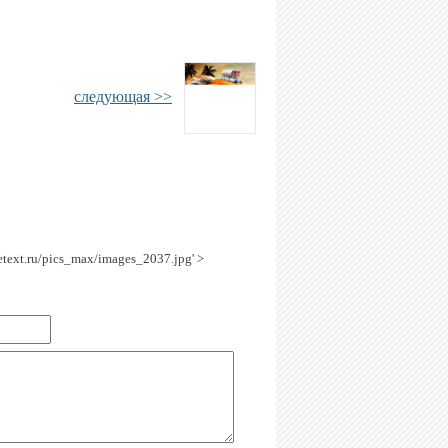
следующая >>
getext.ru/pics_max/images_2037.jpg' >