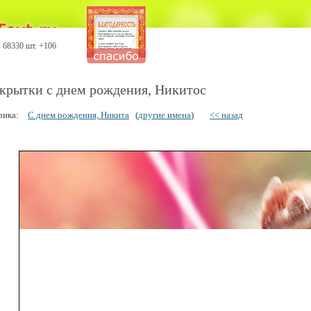
68330 шт. +106
крытки с днем рождения, Никитос
рика:
С днем рождения, Никита
(
другие имена
)
<< назад