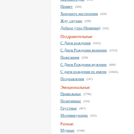
Привет
(364)
Хорошего настроения
(426)
Жду, скучаю
(299)
Доброе утро (Новинки)
(102)
Поздравительные:
С Днем рождения
(1032)
С Днем Рождения женщине
(1313)
Пожелания
(528)
С Днем Рождения мужчине
(600)
С днем рождения по имени
(10565)
Поздравления
(247)
Эмоциональные:
Прикольные
(2799)
Позитивные
(316)
Грустные
(407)
Мотивирующие
(355)
Разные:
Мудрые
(1546)