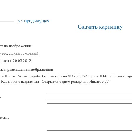
<< предыдущая
Скачать картинку
ст на изображении:
итос, c днем рождения!
авлено: 20.03.2012
 для размещения изображения:
href='https://www.imagetext.ru/inscription-2037.php'><img src = 'https://www.ima
>Картинки с надписями - Открытки с днем рождения, Никитос</a>
:
мент: