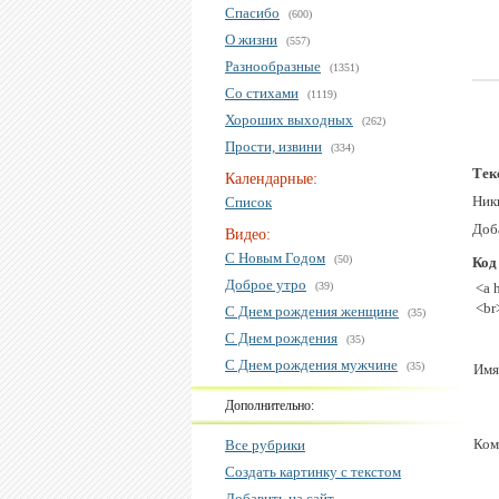
Спасибо
(600)
О жизни
(557)
Разнообразные
(1351)
Со стихами
(1119)
Хороших выходных
(262)
Прости, извини
(334)
Тек
Календарные:
Ник
Список
Доб
Видео:
С Новым Годом
(50)
Код
Доброе утро
(39)
<a 
<br
С Днем рождения женщине
(35)
С Днем рождения
(35)
С Днем рождения мужчине
(35)
Имя
Дополнительно:
Ком
Все рубрики
Создать картинку с текстом
Добавить на сайт