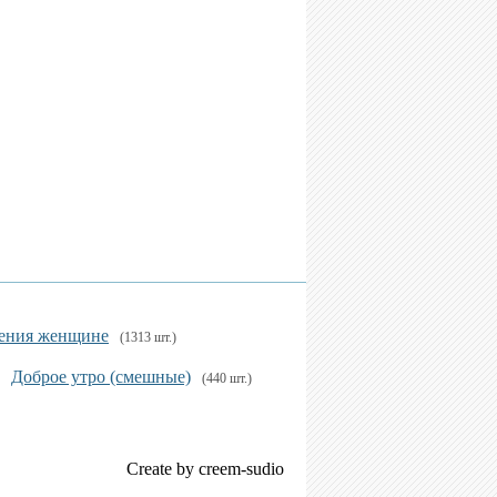
ения женщине
(1313 шт.)
Доброе утро (смешные)
(440 шт.)
Create by creem-sudio