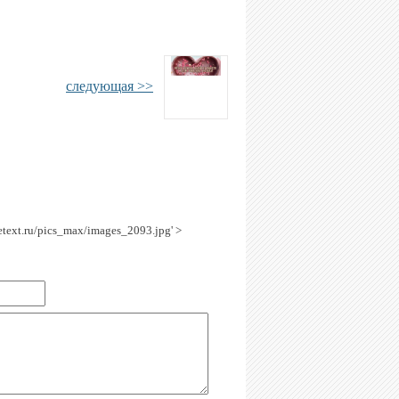
следующая >>
getext.ru/pics_max/images_2093.jpg' >