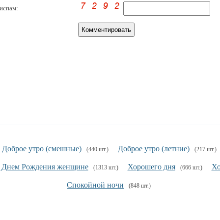
испам:
Доброе утро (смешные)
Доброе утро (летние)
(440 шт.)
(217 шт.)
 Днем Рождения женщине
Хорошего дня
Хо
(1313 шт.)
(666 шт.)
Спокойной ночи
(848 шт.)