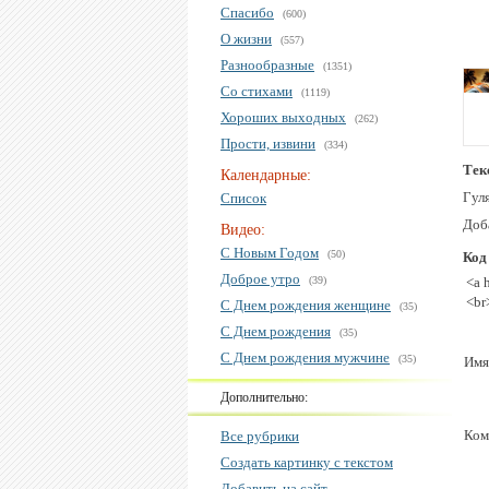
Спасибо
(600)
О жизни
(557)
Разнообразные
(1351)
Со стихами
(1119)
Хороших выходных
(262)
Прости, извини
(334)
Тек
Календарные:
Гуля
Список
Доб
Видео:
С Новым Годом
(50)
Код
Доброе утро
(39)
<a 
<br
С Днем рождения женщине
(35)
С Днем рождения
(35)
С Днем рождения мужчине
(35)
Имя
Дополнительно:
Ком
Все рубрики
Создать картинку с текстом
Добавить на сайт