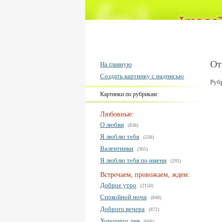
От
На главную
Создать картинку с надписью
Руб
Картинки по рубрикам:
Любовные:
О любви
(836)
Я люблю тебя
(538)
Валентинки
(365)
Я люблю тебя по имени
(292)
Встречаем, провожаем, ждем:
Доброе утро
(2150)
Спокойной ночи
(848)
Доброго вечера
(872)
Хорошего дня
(666)