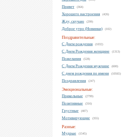
Привет
(364)
Хорошего настроения
(426)
Жду, скучаю
(299)
Доброе утро (Новинки)
(102)
Поздравительные:
С Днем рождения
(1032)
С Днем Рождения женщине
(1313)
Пожелания
(528)
С Днем Рождения мужчине
(600)
С днем рождения по имени
(10565)
Поздравления
(247)
Эмоциональные:
Прикольные
(2799)
Позитивные
(316)
Грустные
(407)
Мотивирующие
(355)
Разные:
Мудрые
(1545)