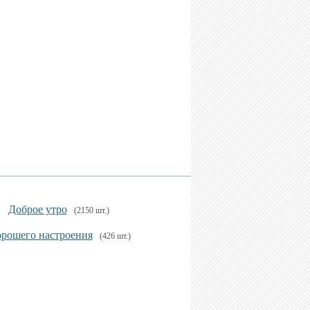
Доброе утро
(2150 шт.)
рошего настроения
(426 шт.)