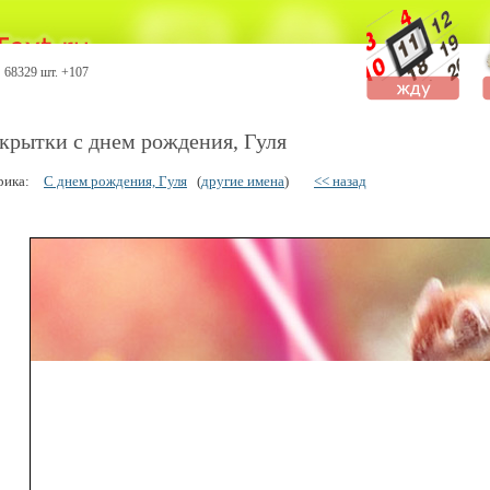
68329 шт. +107
крытки с днем рождения, Гуля
рика:
С днем рождения, Гуля
(
другие имена
)
<< назад