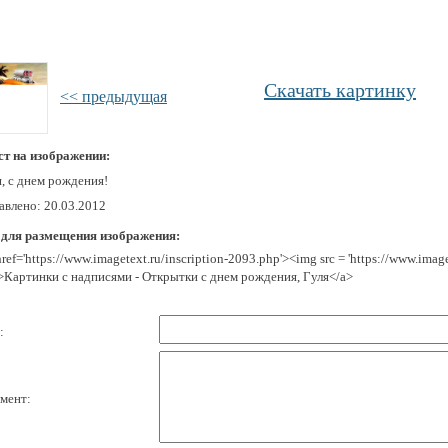
Скачать картинку
<< предыдущая
ст на изображении:
, c днем рождения!
авлено: 20.03.2012
 для размещения изображения:
href='https://www.imagetext.ru/inscription-2093.php'><img src = 'https://www.ima
>Картинки с надписями - Открытки с днем рождения, Гуля</a>
:
мент: