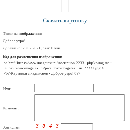
Скачать картинку
Текст на изображении:
Доброе утро!
Добавлено: 23.02.2021, Кем: Елена.
Код для размещения изображения:
<a href='https://www.imagetext.ru/inscription-22331.php'><img src =
'https://www.imagetext.ru/pics_max/imagetext_ru_22331.jpg' >
<br>Картинки с надписями - Доброе утро!</a>
Имя:
Коммент:
Антиспам: