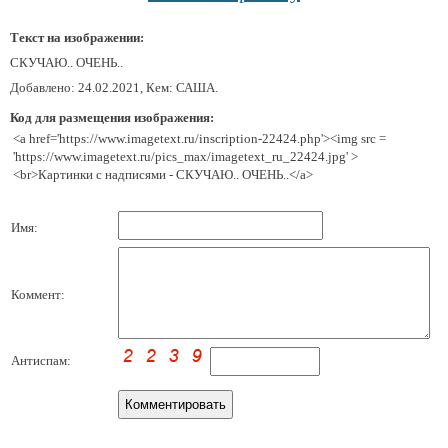
Текст на изображении:
СКУЧАЮ.. ОЧЕНЬ..
Добавлено: 24.02.2021, Кем: САША.
Код для размещения изображения:
<a href='https://www.imagetext.ru/inscription-22424.php'><img src =
'https://www.imagetext.ru/pics_max/imagetext_ru_22424.jpg' >
<br>Картинки с надписями - СКУЧАЮ.. ОЧЕНЬ..</a>
Имя:
Коммент:
Антиспам: