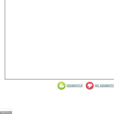
нравится
не нравитс