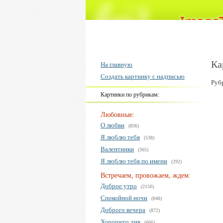
Ка
На главную
Создать картинку с надписью
Руб
Картинки по рубрикам:
Любовные:
О любви
(836)
Я люблю тебя
(538)
Валентинки
(365)
Я люблю тебя по имени
(292)
Встречаем, провожаем, ждем:
Доброе утро
(2150)
Спокойной ночи
(848)
Доброго вечера
(872)
Хорошего дня
(666)