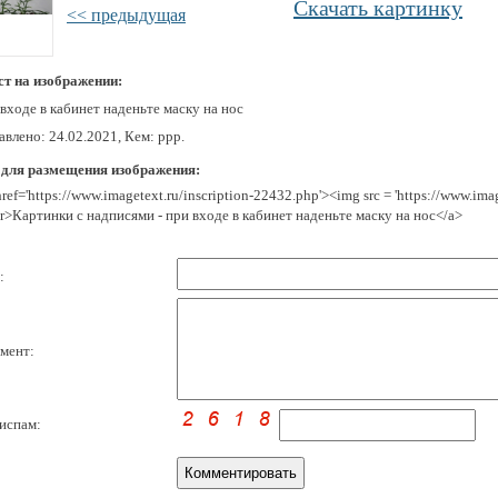
Скачать картинку
<< предыдущая
ст на изображении:
входе в кабинет наденьте маску на нос
влено: 24.02.2021, Кем: ррр.
 для размещения изображения:
href='https://www.imagetext.ru/inscription-22432.php'><img src = 'https://www.i
r>Картинки с надписями - при входе в кабинет наденьте маску на нос</a>
:
мент:
испам: