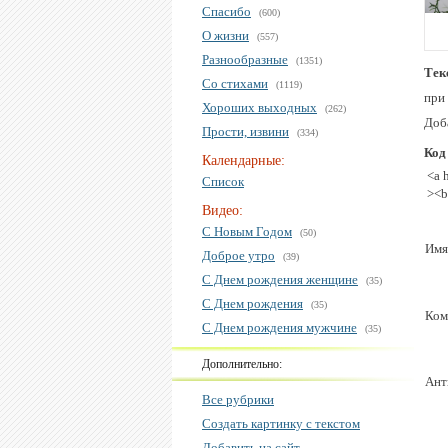
Спасибо
(600)
О жизни
(557)
Разнообразные
(1351)
Тек
Со стихами
(1119)
при 
Хороших выходных
(262)
Доба
Прости, извини
(334)
Код
Календарные:
<a 
Список
><b
Видео:
С Новым Годом
(50)
Имя
Доброе утро
(39)
С Днем рождения женщине
(35)
С Днем рождения
(35)
Ком
С Днем рождения мужчине
(35)
Дополнительно:
Ант
Все рубрики
Создать картинку с текстом
Добавить на сайт