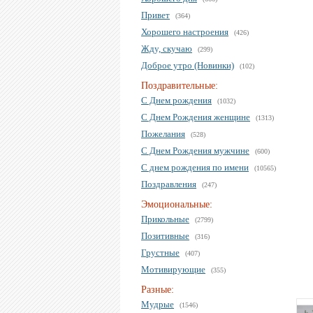
Привет
(364)
Хорошего настроения
(426)
Жду, скучаю
(299)
Доброе утро (Новинки)
(102)
Поздравительные:
С Днем рождения
(1032)
С Днем Рождения женщине
(1313)
Пожелания
(528)
С Днем Рождения мужчине
(600)
С днем рождения по имени
(10565)
Поздравления
(247)
Эмоциональные:
Прикольные
(2799)
Позитивные
(316)
Грустные
(407)
Мотивирующие
(355)
Разные:
Мудрые
(1546)