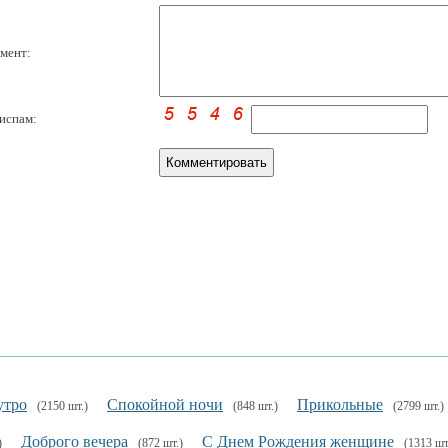
мент:
испам:
утро
Спокойной ночи
Прикольные
(2150 шт.)
(848 шт.)
(2799 шт.)
Доброго вечера
С Днем Рождения женщине
)
(872 шт.)
(1313 шт