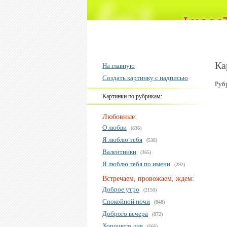
Ка
На главную
Создать картинку с надписью
Руб
Картинки по рубрикам:
Любовные:
О любви
(836)
Я люблю тебя
(538)
Валентинки
(365)
Я люблю тебя по имени
(292)
Встречаем, провожаем, ждем:
Доброе утро
(2150)
Спокойной ночи
(848)
Доброго вечера
(872)
Хорошего дня
(666)