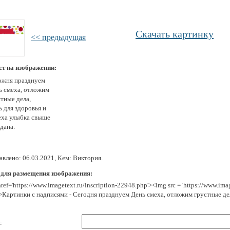
Скачать картинку
<< предыдущая
ст на изображении:
ожня празднуем
ь смеха, отложим
тные дела,
 для здоровья и
еха улыбка свыше
дана.
авлено: 06.03.2021, Кем: Виктория.
 для размещения изображения:
href='https://www.imagetext.ru/inscription-22948.php'><img src = 'https://www.im
>Картинки с надписями - Сегодня празднуем День смеха, отложим грустные де
: