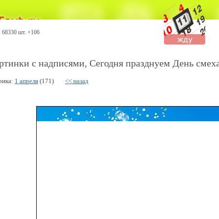
68330 шт. +106
ртинки с надписями, Сегодня празднуем День смеха
рика:
1 апреля
(171)
<< назад