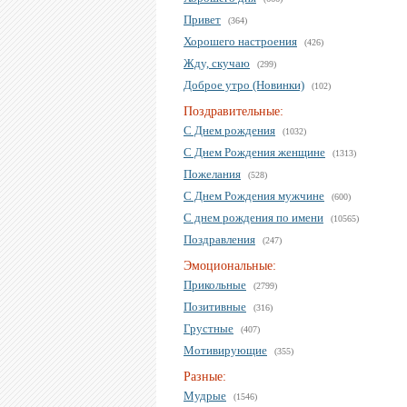
Привет
(364)
Хорошего настроения
(426)
Жду, скучаю
(299)
Доброе утро (Новинки)
(102)
Поздравительные:
С Днем рождения
(1032)
С Днем Рождения женщине
(1313)
Пожелания
(528)
С Днем Рождения мужчине
(600)
С днем рождения по имени
(10565)
Поздравления
(247)
Эмоциональные:
Прикольные
(2799)
Позитивные
(316)
Грустные
(407)
Мотивирующие
(355)
Разные:
Мудрые
(1546)