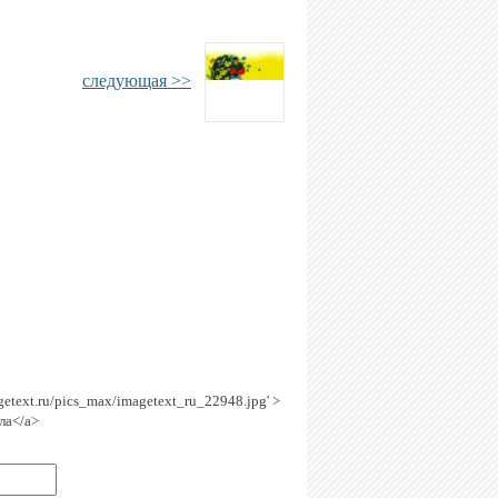
следующая >>
agetext.ru/pics_max/imagetext_ru_22948.jpg' >
ла</a>