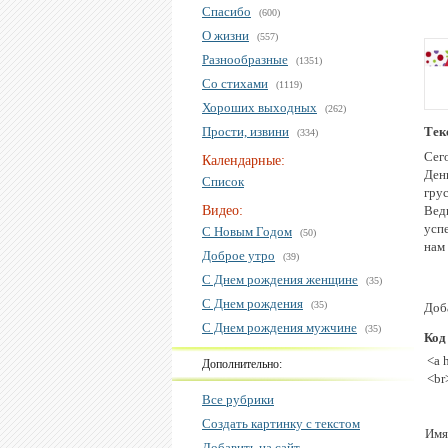
Спасибо
(600)
О жизни
(557)
Разнообразные
(1351)
Со стихами
(1119)
Хороших выходных
(262)
Прости, извини
Тек
(334)
Сег
Календарные:
Ден
Список
грус
Видео:
Ведь
усп
С Новым Годом
(50)
нам 
Доброе утро
(39)
С Днем рождения женщине
(35)
С Днем рождения
(35)
Доб
С Днем рождения мужчине
(35)
Код
<a 
Дополнительно:
<br
Все рубрики
Создать картинку с текстом
Имя
Добавить на сайт