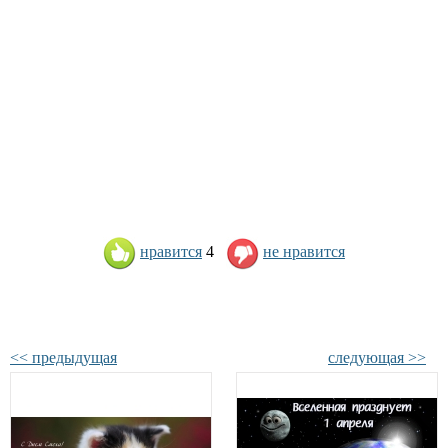
нравится
4
не нравится
<< предыдущая
следующая >>