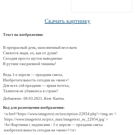
Скачать картинку
Текст на изображении:
В прекрасный день, наполненный весельем
Смеются люди, ох, как от души!
Сегодня просто шуток наводненье
В рутине ежедневной тишины!
Ведь 1-е апреля — праздник смеха,
Изобретательность сегодня на «коне»!
Для всех сей праздник — яркая потеха,
Талантов не убавилось в стране!
Добавлено: 06.03.2021, Кем: Karina.
Код для размещения изображения:
<a href='https://www.imagetext.ru/inscription-22954.php'><img src =
'https://www.imagetext.ru/pics_max/imagetext_ru_22954.jpg' >
<br>Картинки с надписями - 1-е апреля — праздник смеха
изобретательность сегодня на «коне»!</a>