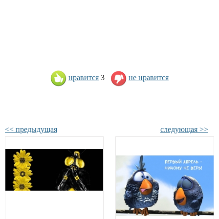
нравится
3
не нравится
<< предыдущая
следующая >>