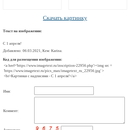
Скачать картинку
Текст на изображении:
С 1 апреля!
Добавлено: 06.03.2021, Кем: Karina.
Код для размещения изображения:
<a href='https://www.imagetext.ru/inscription-22956.php'><img src =
'https://www.imagetext.ru/pics_max/imagetext_ru_22956.jpg' >
<br>Картинки с надписями - С 1 апреля!</a>
Имя:
Коммент:
Антиспам: