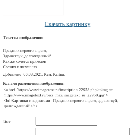
Скачать картинку
Текст на изображении:
Праздник первого апреля,
Здравствуй, долгожданный!
Как же хочется приколов
Свежих и желанных!
Добавлено: 06.03.2021, Кем: Karina.
Код для размещения изображения:
<a href='https://www.imagetext.ru/inscription-22958.php'><img src =
'https://www.imagetext.ru/pics_max/imagetext_ru_22958.jpg' >
<br>Картинки с надписями - Праздник первого апреля, здравствуй,
долгожданный!</a>
Имя: