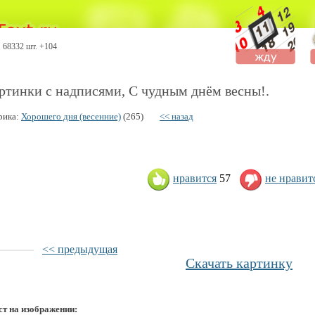
68332 шт. +104
ртинки с надписями, С чудным днём весны!.
рика:
Хорошего дня (весенние)
(265)
<< назад
нравится
57
не нравит
<< предыдущая
Скачать картинку
ст на изображении: