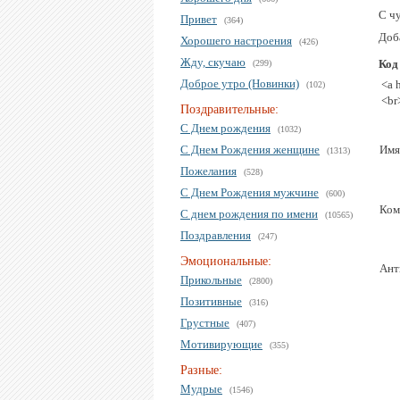
С ч
Привет
(364)
Доб
Хорошего настроения
(426)
Жду, скучаю
Код
(299)
Доброе утро (Новинки)
<a 
(102)
<br
Поздравительные:
С Днем рождения
(1032)
С Днем Рождения женщине
Имя
(1313)
Пожелания
(528)
С Днем Рождения мужчине
(600)
Ком
С днем рождения по имени
(10565)
Поздравления
(247)
Эмоциональные:
Ант
Прикольные
(2800)
Позитивные
(316)
Грустные
(407)
Мотивирующие
(355)
Разные:
Мудрые
(1546)