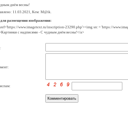
удным днём весны!
авлено: 11.03.2021, Кем: M@ik.
 для размещения изображения:
href='https://www.imagetext.ru/inscription-23290.php'><img src = 'https://www.im
>Картинки с надписями - С чудным днём весны!</a>
:
мент:
испам: