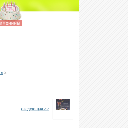
ся
2
следующая >>