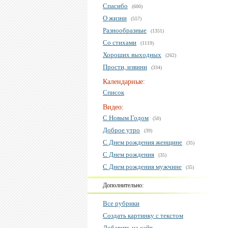
Спасибо
(600)
О жизни
(557)
Разнообразные
(1351)
Со стихами
(1119)
Хороших выходных
(262)
Прости, извини
(334)
Календарные:
Список
Видео:
С Новым Годом
(50)
Доброе утро
(39)
С Днем рождения женщине
(35)
С Днем рождения
(35)
С Днем рождения мужчине
(35)
Дополнительно:
Все рубрики
Создать картинку с текстом
Добавить на сайт