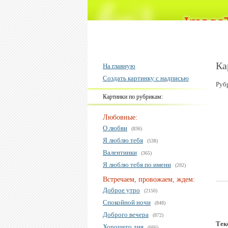
Ка
На главную
Создать картинку с надписью
Руб
Картинки по рубрикам:
Любовные:
О любви
(836)
Я люблю тебя
(538)
Валентинки
(365)
Я люблю тебя по имени
(292)
Встречаем, провожаем, ждем:
Доброе утро
(2150)
Спокойной ночи
(848)
Доброго вечера
(872)
Тек
Хорошего дня
(666)