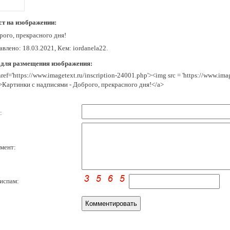
ст на изображении:
рого, прекраcного дня!
влено: 18.03.2021, Кем: iordanela22.
 для размещения изображения:
href='https://www.imagetext.ru/inscription-24001.php'><img src = 'https://www.im
>Картинки с надписями - Доброго, прекраcного дня!</a>
:
мент:
испам: