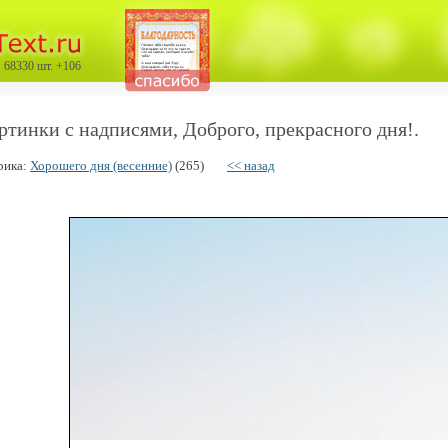
68330 шт. +106
ртинки с надписями, Доброго, прекраcного дня!.
рика:
Хорошего дня (весенние)
(265)
<< назад