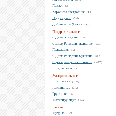
Привет
(364)
Хорошего настроения
(426)
Жду, скучаю
(299)
Доброе утро (Новинки)
(102)
Поздравительные:
С Днем рождения
(1032)
С Днем Рождения женщине
(1313)
Пожелания
(528)
С Днем Рождения мужчине
(600)
С днем рождения по имени
(10565)
Поздравления
(247)
Эмоциональные:
Прикольные
(2799)
Позитивные
(316)
Грустные
(407)
Мотивирующие
(355)
Разные:
Мудрые
(1546)