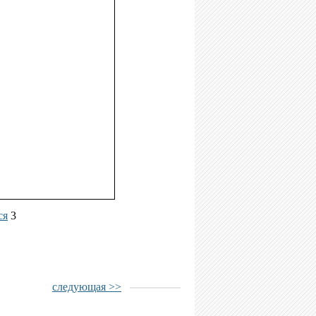
ся
3
следующая >>