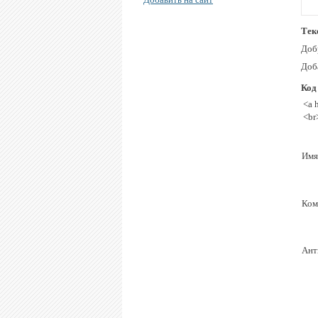
Тек
Доб
Доба
Код
<a 
<br
Имя
Ком
Ант