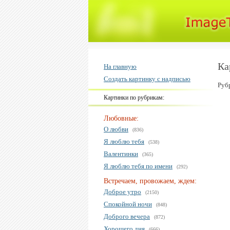
Ка
На главную
Создать картинку с надписью
Руб
Картинки по рубрикам:
Любовные:
О любви
(836)
Я люблю тебя
(538)
Валентинки
(365)
Я люблю тебя по имени
(292)
Встречаем, провожаем, ждем:
Доброе утро
(2150)
Спокойной ночи
(848)
Доброго вечера
(872)
Хорошего дня
(666)