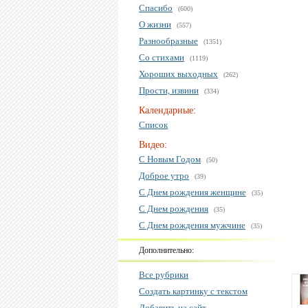
Спасибо
(600)
О жизни
(557)
Разнообразные
(1351)
Со стихами
(1119)
Хороших выходных
(262)
Прости, извини
(334)
Календарные:
Список
Видео:
С Новым Годом
(50)
Доброе утро
(39)
С Днем рождения женщине
(35)
С Днем рождения
(35)
С Днем рождения мужчине
(35)
Дополнительно:
Все рубрики
Создать картинку с текстом
Добавить на сайт