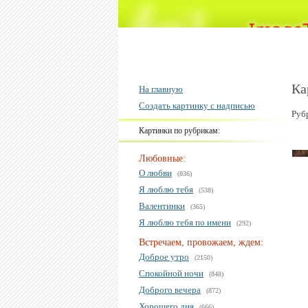
Ка
На главную
Создать картинку с надписью
Руб
Картинки по рубрикам:
Любовные:
О любви
(836)
Я люблю тебя
(538)
Валентинки
(365)
Я люблю тебя по имени
(292)
Встречаем, провожаем, ждем:
Доброе утро
(2150)
Спокойной ночи
(848)
Доброго вечера
(872)
Хорошего дня
(666)