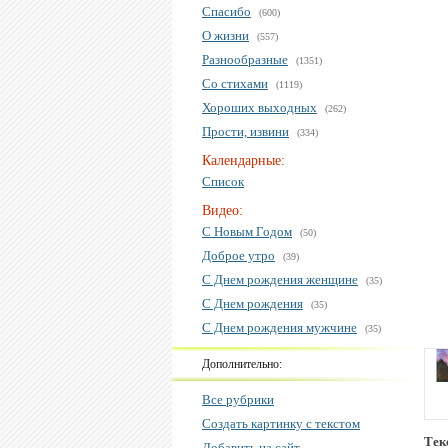
Спасибо
(600)
О жизни
(557)
Разнообразные
(1351)
Со стихами
(1119)
Хороших выходных
(262)
Прости, извини
(334)
Календарные:
Список
Видео:
С Новым Годом
(50)
Доброе утро
(39)
С Днем рождения женщине
(35)
С Днем рождения
(35)
С Днем рождения мужчине
(35)
Дополнительно:
Все рубрики
Создать картинку с текстом
Тек
Добавить на сайт