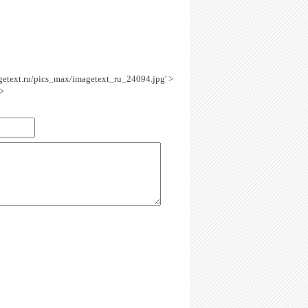
agetext.ru/pics_max/imagetext_ru_24094.jpg' >
>