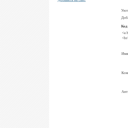
Уют
Доба
Код
<a 
<br
Имя
Ком
Ант