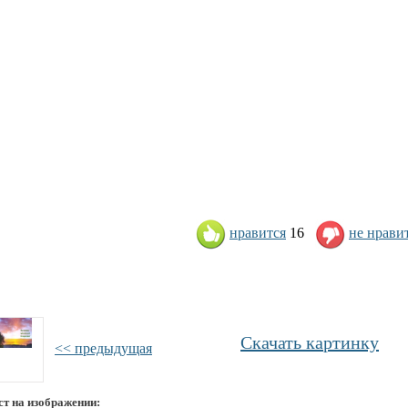
нравится
16
не нрави
Скачать картинку
<< предыдущая
ст на изображении: