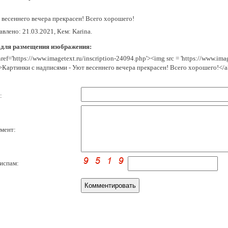
 весеннего вечера прекрасен! Всего хорошего!
влено: 21.03.2021, Кем: Karina.
 для размещения изображения:
href='https://www.imagetext.ru/inscription-24094.php'><img src = 'https://www.im
>Картинки с надписями - Уют весеннего вечера прекрасен! Всего хорошего!</a
:
мент:
испам: