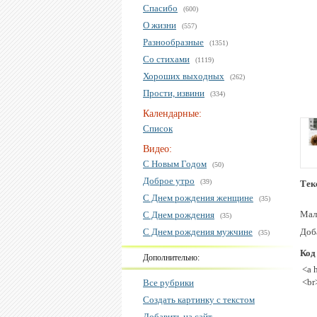
Спасибо
(600)
О жизни
(557)
Разнообразные
(1351)
Со стихами
(1119)
Хороших выходных
(262)
Прости, извини
(334)
Календарные:
Список
Видео:
С Новым Годом
(50)
Доброе утро
(39)
Тек
С Днем рождения женщине
(35)
Мало
С Днем рождения
(35)
С Днем рождения мужчине
Доб
(35)
Код
Дополнительно:
<a 
<br
Все рубрики
Создать картинку с текстом
Добавить на сайт