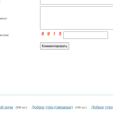
:
мент:
испам:
ой ночи
Доброе утро (смешные)
Доброе утро
(848 шт.)
(440 шт.)