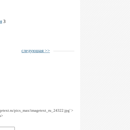
я
3
следующая >>
agetext.ru/pics_max/imagetext_ru_24322.jpg' >
a>