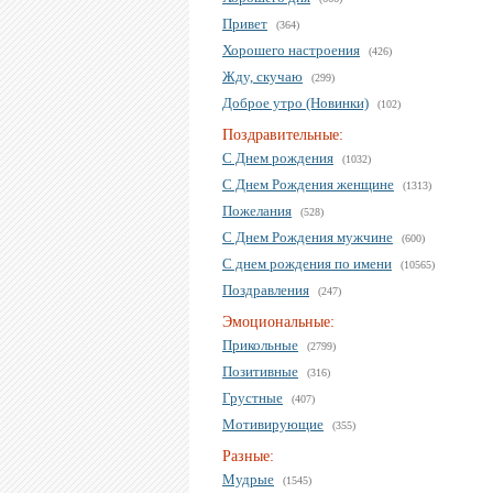
Привет
(364)
Хорошего настроения
(426)
Жду, скучаю
(299)
Доброе утро (Новинки)
(102)
Поздравительные:
С Днем рождения
(1032)
С Днем Рождения женщине
(1313)
Пожелания
(528)
С Днем Рождения мужчине
(600)
С днем рождения по имени
(10565)
Поздравления
(247)
Эмоциональные:
Прикольные
(2799)
Позитивные
(316)
Грустные
(407)
Мотивирующие
(355)
Разные:
Мудрые
(1545)