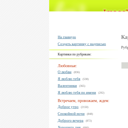
Ка
На главную
Создать картинку с надписью
Руб
Картинки по рубрикам:
Любовные:
О любви
(836)
Я люблю тебя
(538)
Валентинки
(365)
Я люблю тебя по имени
(292)
Встречаем, провожаем, ждем:
Доброе утро
(2150)
Спокойной ночи
(848)
Доброго вечера
(872)
Хорошего дня
(666)