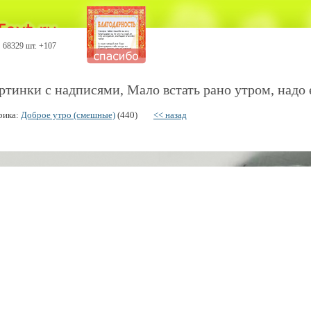
68329 шт. +107
ртинки с надписями, Мало встать рано утром, надо е
рика:
Доброе утро (смешные)
(440)
<< назад