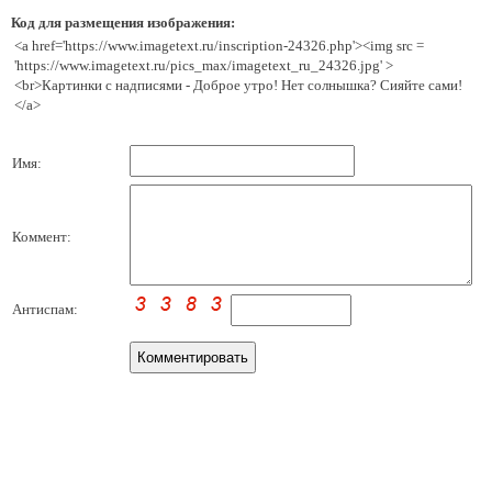
Код для размещения изображения:
<a href='https://www.imagetext.ru/inscription-24326.php'><img src =
'https://www.imagetext.ru/pics_max/imagetext_ru_24326.jpg' >
<br>Картинки с надписями - Доброе утро! Нет солнышка? Сияйте сами!
</a>
Имя:
Коммент:
Антиспам: