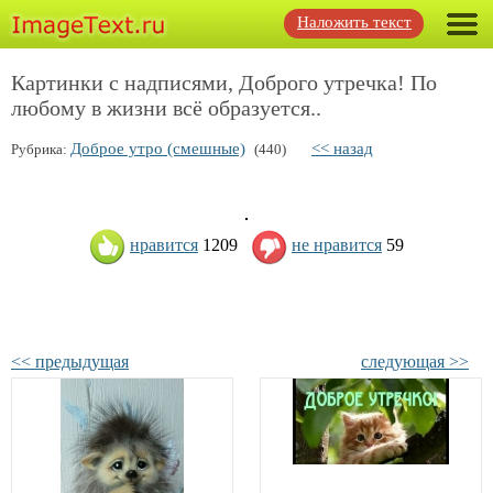
Наложить текст
Картинки с надписями, Доброго утречка! По
любому в жизни всё образуется..
Доброе утро (смешные)
<< назад
Рубрика:
(440)
нравится
1209
не нравится
59
<< предыдущая
следующая >>