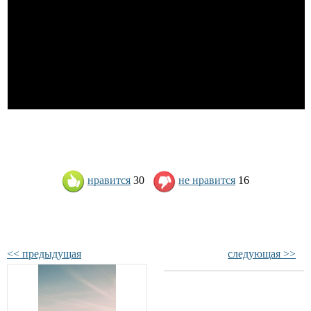
нравится
30
не нравится
16
<< предыдущая
следующая >>